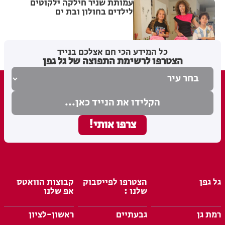
עמותת שניר חילקה ילקוטים
לילדים בחולון ובת ים
מערכת האתר
06.08.26
כל המידע הכי חם אצלכם בנייד
הצטרפו לרשימת התפוצה של גל גפן
גל גפן
הצטרפו לפייסבוק
קבוצות הוואטס
שלנו :
אפ שלנו
רמת גן
גבעתיים
ראשון-לציון