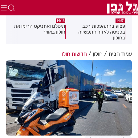
:05
14:15
14:31
מה
פצוע בהתהפכות רכב
תיסלם ואתניקס הרימו את
פצו
בכניסה לאזור התעשייה
חולון באוויר
חול
בחולון
עמוד הבית
חולון
חדשות חולון