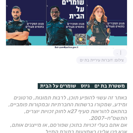
.
צילום: דוברות עיריית בת ים
משטרת בת ים
גיוס
שומרים על הבית
באתר זה עשוי להופיע תוכן, לרבות תמונות, סרטונים
ומידע, שמקורו ברשתות החברתיות ובמקורות פומביים,
בהתאם להוראות סעיף 27א לחוק זכויות יוצרים,
התשס"ח–2007.
אם אתם בעלי זכויות בתוכן שפורסם, או מייצגים אותם,
אנא פנו אלינו באמצעות כתובת המייל