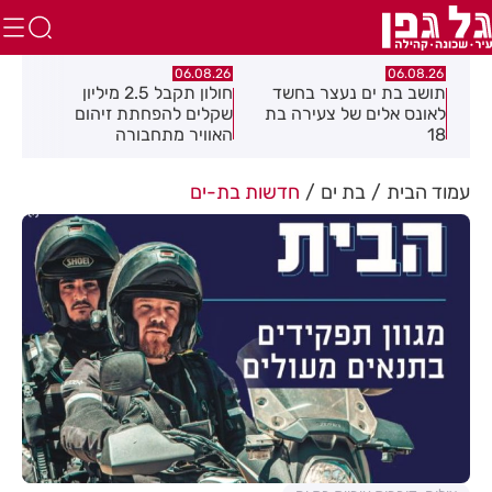
06.08.26
06.08.26
עצר בחשד
חולון תקבל 2.5 מיליון
נעצר תושב מודיעין עילי
 צעירה בת
שקלים להפחתת זיהום
בחשד שאיים על מפקד
האוויר מתחבורה
תחנת בני ברק–רמת גן
בקבוצת ווטסאפ
עמוד הבית
בת ים
חדשות בת-ים