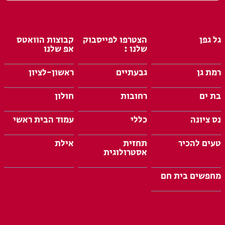
גל גפן
הצטרפו לפייסבוק
קבוצות הוואטס
שלנו :
אפ שלנו
רמת גן
גבעתיים
ראשון-לציון
בת ים
רחובות
חולון
נס ציונה
כללי
עמוד הבית ראשי
טעים להכיר
תחזית
אילת
אסטרולוגית
מחפשים בית חם