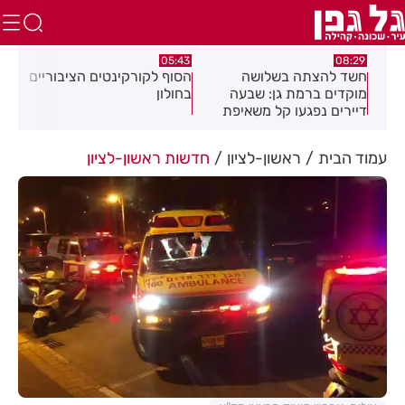
:32
05:43
08:29
ים
חשד להצתה בשלושה
הסוף לקורקינטים הציבוריים
בשו
מוקדים ברמת גן: שבעה
בחולון
העס
דיירים נפגעו קל משאיפת
עשן
עמוד הבית
ראשון-לציון
חדשות ראשון-לציון