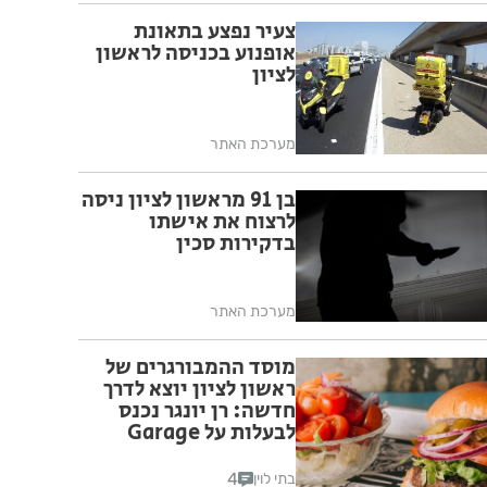
צעיר נפצע בתאונת
אופנוע בכניסה לראשון
לציון
מערכת האתר
בן 91 מראשון לציון ניסה
לרצוח את אישתו
בדקירות סכין
מערכת האתר
מוסד ההמבורגרים של
ראשון לציון יוצא לדרך
חדשה: רן יונגר נכנס
לבעלות על Garage
Burger
4
בתי לוין