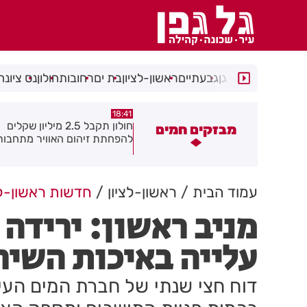
רמת גן
גבעתיים
ראשון-לציון
בת ים
רחובות
חולון
נס ציונה
18:30
18:41
חולון תקבל 2.5 מיליון שקלים
נעצר תושב מודיעין עילית בחש
מבזקים חמים
הפחתת זיהום האוויר מתחבורה
שאיים על מפקד תחנת בני בר
גן בקבוצת ווטסאפ
עמוד הבית
ראשון-לציון
חדשות ראשון-לצ
מניב ראשון: ירידה 
עלייה באיכות השיר
דוח חצי שנתי של חברת המים העיר