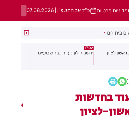
כ"ד אב התשפ"ו | 07.08.2026
מדיניות פרטיות
ם בית חם
15:13
15:21
 שבועיים
"הרצל שמח בחמישי": עיריית רחובות
נפגעת בעבו
יוצאת ביוזמה חדשה לעידוד העסקים
שחשוב לדעת
במרכז העיר
שלך
וד בחדשות
שון-לציון