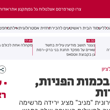
צרו קשר
פרסם אצלנו
לוח גל גפן
תקנון אתר
אודות
כללי
עמוד הבית ראשי
טעים להכיר
תחזית אסטרולוגית
אילת
מחפשי
17:02
17:49
ד
מקהלה אחת לכולם בראשון לציון
תושב חולון נעדר כבר
ק–רמת
יון
בכמות הפניות,
ע
ות
רא
ונית "מניב" מציג ירידה מרשימה