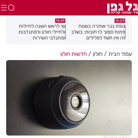
:08
14:49
15:09
כז
גופת גבר אותרה בשטח
שי לראש השנה לחיילות
מאח
פתוח סמוך לרחובות: בשלב
ולחיילי חולון ולמתנדבות
הנד
זה אין חשד לפלילים
ומתנדבי השירות
הלאומי-אזרחי
עמוד הבית
חולון
חדשות חולון