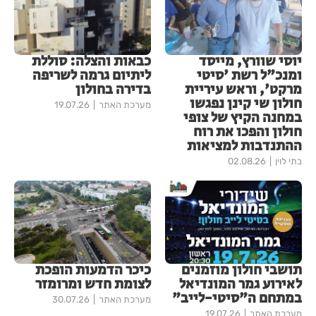
יוסי שוורץ, מייסד
כבאות והצלה: סוללת
ומנכ"ל רשת 'סיטי
ליתיום גרמה לשריפה
מרקט', וראש עיריית
בדירה בחולון
חולון שי קינן נפגשו
מערכת האתר
19.07.26
במחנה הקיץ של צופי
חולון והפכו את רוח
ההתנדבות למציאות
בתי לוין
02.08.26
תושבי חולון מוזמנים
כיכר הדמעות הופכת
לאירוע גמר המונדיאל
לצומת חדש ומרומזר
במתחם ה"סיטי-לייב"
מערכת האתר
30.07.26
מערכת האתר
19.07.26