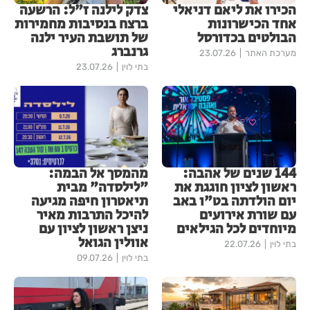
הכירו את ליאם דניאלי
צדק לילנה ז"ל: הרשעה
אחד הכישרונות
ברצח בנסיבות מחמירות
הבולטים בכדורסל
של תושבת העיר ילנה
גרנברג
מערכת האתר
23.07.26
בתי לוין
23.07.26
144 שנים של אהבה:
מהמסך אל הבמה:
ראשון לציון חוגגת את
"לילסדה" מבית
יום הולדתה בט"ו באב
תיאטרון חיפה מגיעה
עם שורת אירועים
להיכל התרבות מאיר
מיוחדים לכל הגילאים
ניצן ראשון לציון עם
אוולין הגואל
בתי לוין
22.07.26
בתי לוין
09.07.26