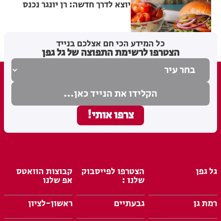
יוצא לדרך חדשה: רן יונגר נכנס
לבעלות על Garage Burger
5
בתי לוין
05.08.26
כל המידע הכי חם אצלכם בנייד
הצטרפו לרשימת התפוצה של גל גפן
גל גפן
הצטרפו לפייסבוק
קבוצות הוואטס
שלנו :
אפ שלנו
רמת גן
גבעתיים
ראשון-לציון