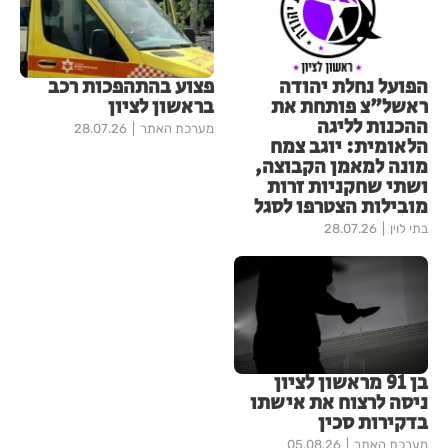
הפועל נחלת יהודה
פצוע בהתהפכות רכב
ראשל"צ פותחת את
בראשון לציון
ההכנות לליגה
מערכת האתר
28.07.26
הלאומית: יוגב צמח
מונה למאמן הקבוצה,
ושתי שחקניות זרות
מובילות הצטרפו לסגל
בתי לוין
28.07.26
בן 91 מראשון לציון
ניסה לרצוח את אישתו
בדקירות סכין
מערכת האתר
05.08.26