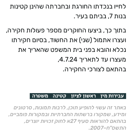
לחייו בנכדתו החורגת ובחברתה שהינן קטינות
בנות 7, בביתם בעיר.
בתוך כך, ביצעו החוקרים מספר פעולות חקירה,
ועצרו אתמול (שני) את החשוד, בסיום חקירתו
נכלא והובא בפני בית המשפט שהאריך את
מעצרו עד לתאריך 4.7.24,
בהתאם לצורכי החקירה.
עבירות מין
ראשון לציון
קטינה
משטרה
באתר זה עשוי להופיע תוכן, לרבות תמונות, סרטונים
ומידע, שמקורו ברשתות החברתיות ובמקורות פומביים,
בהתאם להוראות סעיף 27א לחוק זכויות יוצרים,
התשס"ח–2007.