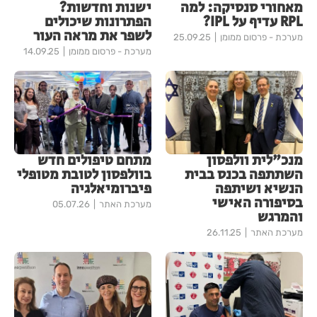
מאחורי סנסיקה: למה
ישנות וחדשות?
RPL עדיף על IPL?
הפתרונות שיכולים
לשפר את מראה העור
מערכת - פרסום ממומן
25.09.25
מערכת - פרסום ממומן
14.09.25
מנכ"לית וולפסון
מתחם טיפולים חדש
השתתפה בכנס בבית
בוולפסון לטובת מטופלי
הנשיא ושיתפה
פיברומיאלגיה
בסיפורה האישי
מערכת האתר
05.07.26
והמרגש
מערכת האתר
26.11.25