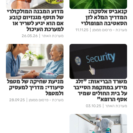
קנאביס אלסקה:
מדוע המבנה המולקולרי
המדריך המלא לזן
של תוסף מגנזיום קובע
הסאטיבה הפופולרי
אם הוא יגיע לשריר או
למערכת העיכול
מערכת - פרסום ממומן
11.11.25
מערכת האתר
26.05.26
משרד הבריאות: "זלג
מניעת שחיקה של מטפל
מידע במתקפת הסייבר
סיעודי: מדריך למעסיק
על בית החולים שמיר
ולמטפל
אסף הרופא"
מערכת - פרסום ממומן
28.09.25
מערכת האתר
03.10.25