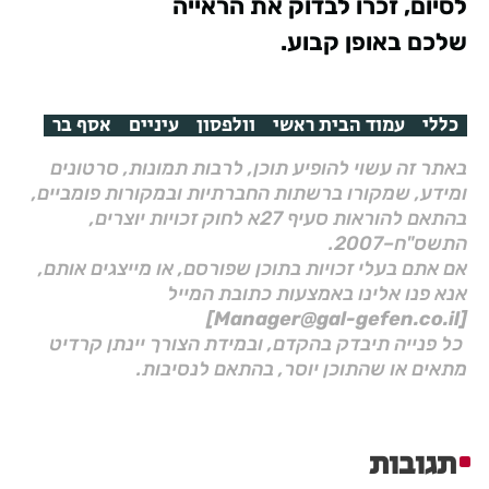
לסיום, זכרו לבדוק את הראייה
שלכם באופן קבוע.
כללי
עמוד הבית ראשי
וולפסון
עיניים
אסף בר
באתר זה עשוי להופיע תוכן, לרבות תמונות, סרטונים
ומידע, שמקורו ברשתות החברתיות ובמקורות פומביים,
בהתאם להוראות סעיף 27א לחוק זכויות יוצרים,
התשס"ח–2007.
אם אתם בעלי זכויות בתוכן שפורסם, או מייצגים אותם,
אנא פנו אלינו באמצעות כתובת המייל
[Manager@gal-gefen.co.il]
כל פנייה תיבדק בהקדם, ובמידת הצורך יינתן קרדיט
מתאים או שהתוכן יוסר, בהתאם לנסיבות.
תגובות