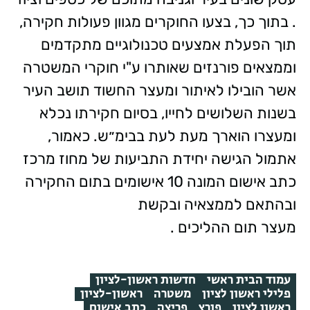
. בתוך כך, בצעו החוקרים מגוון פעולות חקירה,
תוך הפעלת אמצעים טכנולוגיים מתקדמים
וממצאים פורנזים שאותרו ע"י חוקרי המשטרה
אשר הובילו לאיתור ומעצר החשוד תושב העיר
בשנות השלושים לחייו, בסיום חקירתו נכלא
ומעצרו הוארך מעת לעת בבימ״ש. כאמור,
אתמול הגישה יחידת התביעות של מחוז מרכז
כתב אישום המונה 10 אישומים בתום החקירה
ובהתאם לממצאיה ובקשת
מעצר תום ההליכים .
עמוד הבית ראשי
חדשות ראשון-לציון
פלילי ראשון לציון
משטרה
ראשון-לציון
ראשון לציון
פורץ
פריצה
כתב אישום