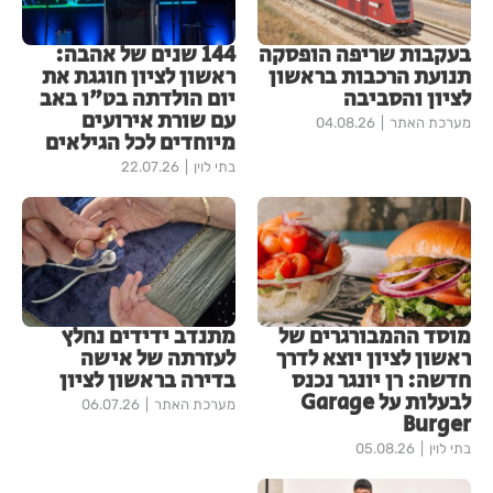
בעקבות שריפה הופסקה
144 שנים של אהבה:
תנועת הרכבות בראשון
ראשון לציון חוגגת את
לציון והסביבה
יום הולדתה בט"ו באב
עם שורת אירועים
מערכת האתר
04.08.26
מיוחדים לכל הגילאים
בתי לוין
22.07.26
מוסד ההמבורגרים של
מתנדב ידידים נחלץ
ראשון לציון יוצא לדרך
לעזרתה של אישה
חדשה: רן יונגר נכנס
בדירה בראשון לציון
לבעלות על Garage
מערכת האתר
06.07.26
Burger
בתי לוין
05.08.26