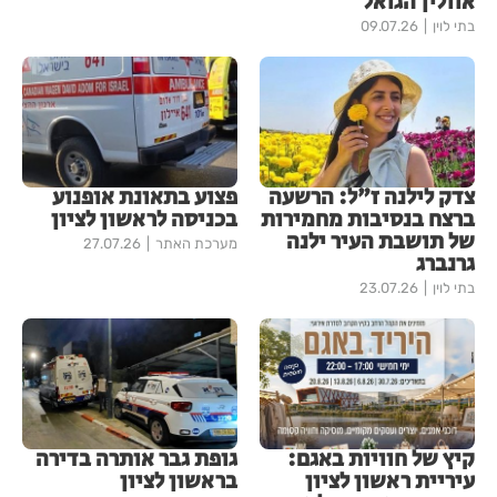
אוולין הגואל
בתי לוין
09.07.26
צדק לילנה ז"ל: הרשעה
פצוע בתאונת אופנוע
ברצח בנסיבות מחמירות
בכניסה לראשון לציון
של תושבת העיר ילנה
מערכת האתר
27.07.26
גרנברג
בתי לוין
23.07.26
קיץ של חוויות באגם:
גופת גבר אותרה בדירה
עיריית ראשון לציון
בראשון לציון