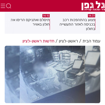
:05
14:15
14:31
מה
פצוע בהתהפכות רכב
תיסלם ואתניקס הרימו את
פצו
בכניסה לאזור התעשייה
חולון באוויר
חול
בחולון
עמוד הבית
ראשון-לציון
חדשות ראשון-לציון