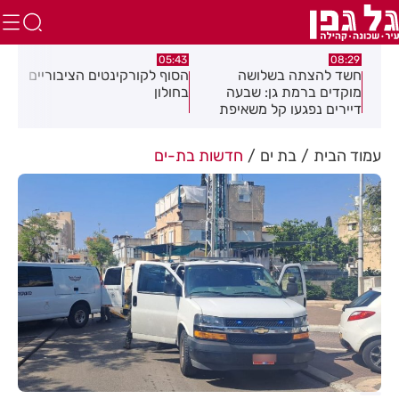
:32
05:43
08:29
ים
חשד להצתה בשלושה
הסוף לקורקינטים הציבוריים
בשו
מוקדים ברמת גן: שבעה
בחולון
העס
דיירים נפגעו קל משאיפת
עשן
עמוד הבית
בת ים
חדשות בת-ים