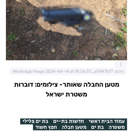
צילום: WhatsApp Image 2024-04-14 at 18.06.57_a0947b77
מטען החבלה שאותר- צילומים: דוברות
משטרת ישראל
עמוד הבית ראשי
חדשות בת-ים
בת ים פלילי
משטרה
בת ים
מטען חבלה
חפץ חשוד