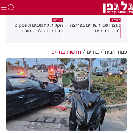
:18
05:24
07:49
נעצרו שני חשודים בפריצה
הקלות לתושבים ולעסקים
תוש
נית
לרכב בבת ים
ברחוב סוקולוב בחולון
מרד
ח
דקי
עמוד הבית
בת ים
חדשות בת-ים