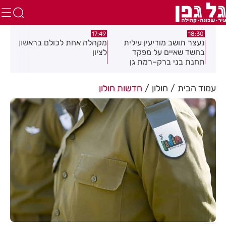
:02
17:49
18:30
נעצר תושב מודיעין עילית
מקהלה אחת לכולם בראשון
תוש
בחשד שאיים על מפקד
לציון
שבו
תחנת בני ברק–רמת גן
בקבוצת ווטסאפ
עמוד הבית
חולון
חדשות חולון