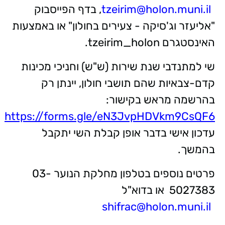
tzeirim@holon.muni.il
, בדף הפייסבוק
"אליעזר וג'סיקה - צעירים בחולון" או באמצעות
האינסטגרם
tzeirim_holon
.
שי למת
נדבי שנת שירות (ש"ש) וחניכי מכינות
קדם-צבאיות שהם תושבי חולון, יינתן רק
בהרשמה מראש בקישור:
https://forms.gle/eN3JvpHDVkm9CsQF6
עדכון אישי בדבר אופן קבלת השי יתקבל
בהמשך.
פרטים נוספים בטלפון מחלקת הנוער 03-
5027383 או בדוא"ל
shifrac@holon.muni.il