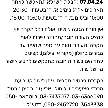
07.04.24
(קבלת השי לא תתאפשר לאחר
תאריכים אלה)
בימים א', ה' בשעות 20:30-
10:00 ובימים ב', ג', ד' בשעות 16:00-10:00.
אין חובת הגעה אישית, אולם בכל מקרה יש
להציג תעודת חוגר/מתנדב שירות לאומי
תקפה ותעודת זהות עם ספח שמעיד על
מגורים בחולון (מקור או צילום),
קצינים
עתודאים בשירות חובה מתבקשים להציג אישור
מהשלישות.
לקבלת פרטים נוספים, ניתן ליצור קשר עם
מרכזי הצעירים של חולון אליעזר וג'סיקה בטל'
03-6366090, 03-7437077, בווטסאפ 050-
3543338, 050-2452720,
בדוא"ל