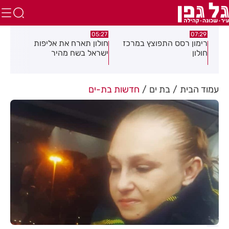
:18
05:27
07:29
רימון רסס התפוצץ במרכז
חולון תארח את אליפות
3 
חולון
ישראל בשח מהיר
לציו
עמוד הבית
בת ים
חדשות בת-ים