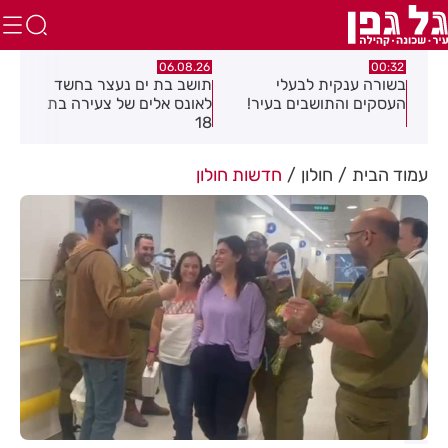
.26
06.08.26
00:32
יים
בשורה ענקית לבעלי
תושב בת ים נעצר בחשד
העסקים והתושבים בעיר!
לאונס אלים של צעירה בת
שקל
18
האו
עמוד הבית
חולון
חדשות חולון