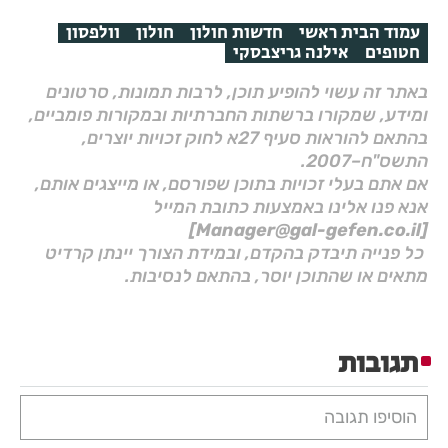
עמוד הבית ראשי
חדשות חולון
חולון
וולפסון
חטופים
אילנה גריצבסקי
באתר זה עשוי להופיע תוכן, לרבות תמונות, סרטונים
ומידע, שמקורו ברשתות החברתיות ובמקורות פומביים,
בהתאם להוראות סעיף 27א לחוק זכויות יוצרים,
התשס"ח–2007.
אם אתם בעלי זכויות בתוכן שפורסם, או מייצגים אותם,
אנא פנו אלינו באמצעות כתובת המייל
[Manager@gal-gefen.co.il]
כל פנייה תיבדק בהקדם, ובמידת הצורך יינתן קרדיט
מתאים או שהתוכן יוסר, בהתאם לנסיבות.
תגובות
הוסיפו תגובה