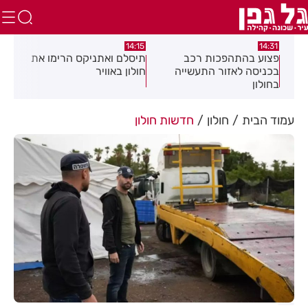
:05
14:15
14:31
מה
פצוע בהתהפכות רכב
תיסלם ואתניקס הרימו את
פצו
בכניסה לאזור התעשייה
חולון באוויר
חול
בחולון
עמוד הבית
חולון
חדשות חולון