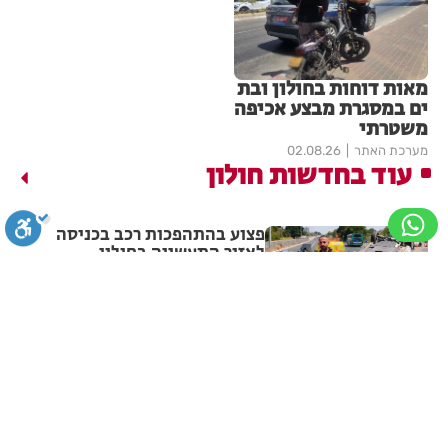
מאות דוחות בחולון ובת
ים במסגרת מבצע אכיפה
משטרתי
מערכת האתר
02.08.26
עוד בחדשות חולון
פצוע בהתהפכות רכב בכניסה
לאזור התעשייה בחולון
סגירה
ביטול הבהובים
מונוכרום
ספיה
מערכת האתר
07.08.26
תיסלם ואתניקס הרימו את חולון
באוויר
ניגודיות גבוהה
שחור צהוב
היפוך צבעים
הדגשת כותרות
מערכת האתר
07.08.26