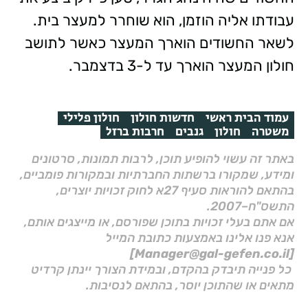
עבודתו אליה הוזמן, הוא שוחרר למעצר בית.
לשאר החשודים הוארך המעצר כאשר לתושב
חולון המעצר הוארך עד ל-3 בדצמבר.
עמוד הבית ראשי
חדשות חולון
חולון פלילי
משטרה
חולון
גנבים
חרבות ברזל
באתר זה עשוי להופיע תוכן, לרבות תמונות, סרטונים
ומידע, שמקורו ברשתות החברתיות ובמקורות פומביים,
בהתאם להוראות סעיף 27א לחוק זכויות יוצרים,
התשס"ח–2007.
אם אתם בעלי זכויות בתוכן שפורסם, או מייצגים אותם,
אנא פנו אלינו באמצעות כתובת המייל
[Manager@gal-gefen.co.il]
כל פנייה תיבדק בהקדם, ובמידת הצורך יינתן קרדיט
מתאים או שהתוכן יוסר, בהתאם לנסיבות.