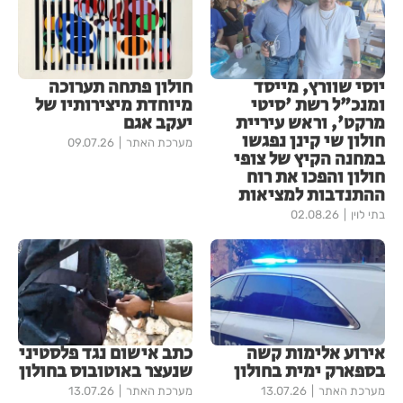
יוסי שוורץ, מייסד
חולון פתחה תערוכה
ומנכ"ל רשת 'סיטי
מיוחדת מיצירותיו של
מרקט', וראש עיריית
יעקב אגם
חולון שי קינן נפגשו
מערכת האתר
09.07.26
במחנה הקיץ של צופי
חולון והפכו את רוח
ההתנדבות למציאות
בתי לוין
02.08.26
אירוע אלימות קשה
כתב אישום נגד פלסטיני
בספארק ימית בחולון
שנעצר באוטובוס בחולון
מערכת האתר
13.07.26
מערכת האתר
13.07.26