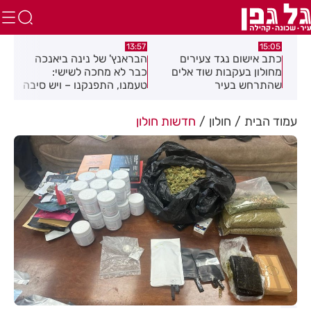
:26
13:57
15:05
כתב אישום נגד צעירים
הבראנץ' של נינה ביאנכה
אקר
 בת
מחולון בעקבות שוד אלים
כבר לא מחכה לשישי:
לבנ
שהתרחש בעיר
טעמנו, התפנקנו – ויש סיבה
לחו
טובה להגיע לצומת בילו
רחו
נמצ
עמוד הבית
חולון
חדשות חולון