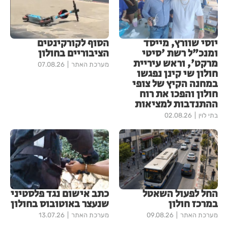
יוסי שוורץ, מייסד
הסוף לקורקינטים
ומנכ"ל רשת 'סיטי
הציבוריים בחולון
מרקט', וראש עיריית
מערכת האתר
07.08.26
חולון שי קינן נפגשו
במחנה הקיץ של צופי
חולון והפכו את רוח
ההתנדבות למציאות
בתי לוין
02.08.26
החל לפעול השאטל
כתב אישום נגד פלסטיני
במרכז חולון
שנעצר באוטובוס בחולון
מערכת האתר
09.08.26
מערכת האתר
13.07.26