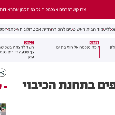
צרו קשר
פרסם אצלנו
לוח גל גפן
תקנון אתר
אודות
כללי
עמוד הבית ראשי
טעים להכיר
תחזית אסטרולוגית
אילת
מחפשי
05:43
08:29
ים
חשד להצתה בשלושה מוקדים ברמת
הסוף לקורקינט
גן: שבעה דיירים נפגעו קל משאיפת
עשן
ים בתחנת הכיבוי
ע