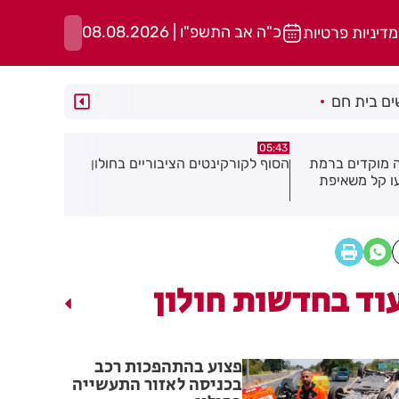
כ"ה אב התשפ"ו | 08.08.2026
מדיניות פרטיות
ם בית חם
08.26
00:32
ים הציבוריים בחולון
בשורה ענקית לבעלי העסקים
תושב
והתושבים בעיר!
של צע
וד בחדשות חולון
פצוע בהתהפכות רכב
בכניסה לאזור התעשייה