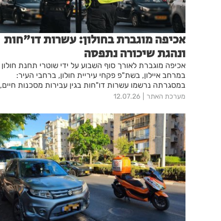
אכיפה מוגברת בחולון: עשרות דו"חות
ונהגת שיכורה נתפסה
אכיפה מוגברת לאורך סוף השבוע על ידי שוטרי תחנת חולון
במרחב איילון, בשת"פ פקחי עיריית חולון, ברחבי העיר:
במסגרתה נרשמו עשרות דו"חות בגין עבירות מסכנות חיים,
ונהגת נתפסה כשהיא נוהגת תחת השפעת אלכוהול – זאת
מערכת האתר
12.07.26
על רקע פעילות נחושה ומתמשכת שהובילה למאות החרמות
של כלי מיקרומוביליטי מתחילת השנה