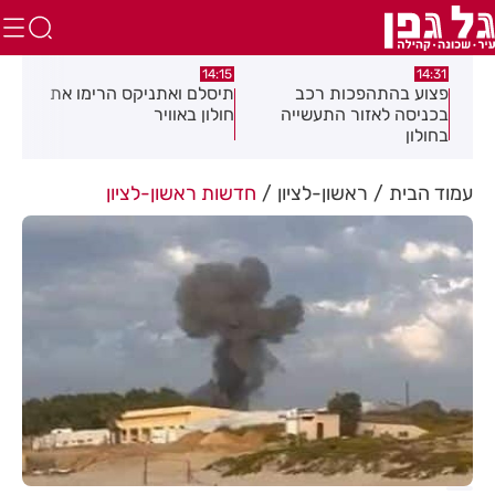
:05
14:15
14:31
מה
פצוע בהתהפכות רכב
תיסלם ואתניקס הרימו את
פצו
בכניסה לאזור התעשייה
חולון באוויר
חול
בחולון
עמוד הבית
ראשון-לציון
חדשות ראשון-לציון