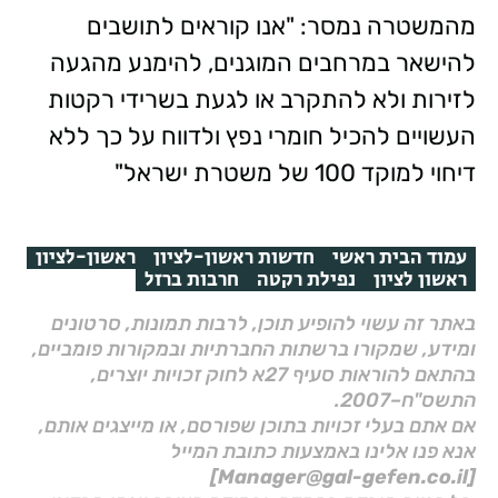
מהמשטרה נמסר: "אנו קוראים לתושבים
להישאר במרחבים המוגנים, להימנע מהגעה
לזירות ולא להתקרב או לגעת בשרידי רקטות
העשויים להכיל חומרי נפץ ולדווח על כך ללא
דיחוי למוקד 100 של משטרת ישראל"
עמוד הבית ראשי
חדשות ראשון-לציון
ראשון-לציון
ראשון לציון
נפילת רקטה
חרבות ברזל
באתר זה עשוי להופיע תוכן, לרבות תמונות, סרטונים
ומידע, שמקורו ברשתות החברתיות ובמקורות פומביים,
בהתאם להוראות סעיף 27א לחוק זכויות יוצרים,
התשס"ח–2007.
אם אתם בעלי זכויות בתוכן שפורסם, או מייצגים אותם,
אנא פנו אלינו באמצעות כתובת המייל
[Manager@gal-gefen.co.il]