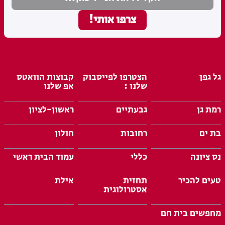
גל גפן
הצטרפו לפייסבוק
קבוצות הוואטס
שלנו :
אפ שלנו
רמת גן
גבעתיים
ראשון-לציון
בת ים
רחובות
חולון
נס ציונה
כללי
עמוד הבית ראשי
טעים להכיר
תחזית
אילת
אסטרולוגית
מחפשים בית חם