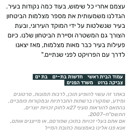
עצמם אחרי כל שימוש, בעוד כמה נקודות בעיר.
הגדלנו משמעותית את מספר מצלמות הביטחון
בעיר שנשלטות על ידי המוקד העירוני, ובעת
הצורך גם המשטרה וסיירת הביטחון שלנו. כיום
פעילות בעיר כבר מאות מצלמות, מאז יצאנו
לדרך עם הפרויקט לפני שנתיים."
עמוד הבית ראשי
חדשות בת-ים
בת ים
צביקה ברוט
משרד הפנים
באתר זה עשוי להופיע תוכן, לרבות תמונות, סרטונים
ומידע, שמקורו ברשתות החברתיות ובמקורות פומביים,
בהתאם להוראות סעיף 27א לחוק זכויות יוצרים,
התשס"ח–2007.
אם אתם בעלי זכויות בתוכן שפורסם, או מייצגים אותם,
אנא פנו אלינו באמצעות כתובת המייל