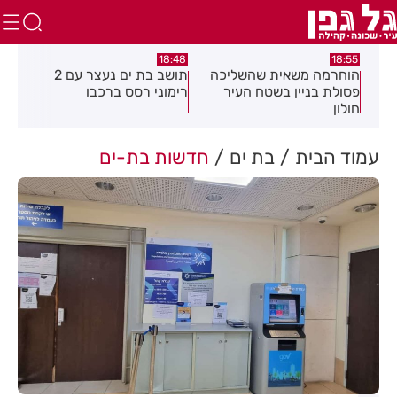
:21
18:48
18:55
את
הוחרמה משאית שהשליכה
תושב בת ים נעצר עם 2
יום
פסולת בניין בשטח העיר
רימוני רסס ברכבו
בלת
חולון
בעק
עמוד הבית
בת ים
חדשות בת-ים