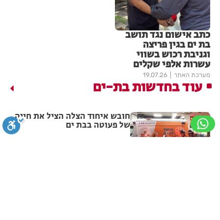
כתב אישום נגד תושב
בת ים בגין פריצה
וגניבת רכוש בשווי
עשרות אלפי שקלים
מערכת האתר
19.07.26
עוד בחדשות בת-ים
חובש איחוד הצלה הציל את חייה
של פעוטה בבת ים
מערכת האתר
05.08.26
סגירה
ביטול הבהובים
מונוכרום
ספיה
תושב בת ים נעצר עם 2 רימוני
רסס ברכבו
ניגודיות גבוהה
שחור צהוב
היפוך צבעים
הדגשת כותרות
מערכת האתר
05.08.26