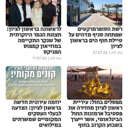
רשת הסופרמרקטים
לראשונה בראשון לציון:
שפתחה סניף מדהים על
תצוגת הגמר היוקרתית
טיילת חוף הים בראשון
של שנקר התקיימה
לציון
במוזיאון קמפוס
הפניקס
בתי לוין
27.07.26
בתי לוין
17.07.26
מפסלים בחול: עיריית
יוזמה עירונית חדשה
ראשון לציון מחזירה את
בראשון לציון: הצדעה
פסטיבל ארמונות החול
לבעלי העסקים
הבינלאומי, אשר ייערך
המקומיים שמשרתים
בשבוע הקרוב בחוף
במילואים