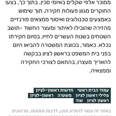
ממוכר אלפי שקלים באיומי סכין. בתוך כך, בצעו
החוקרים מגוון פעולות חקירה, תוך שימוש
באמצעים טכנולוגים ואיסוף ממצאים פורנזיים
מהזירה שהובילו לאיתור ומעצר החשוד -תושב
השטחים בשנות העשרים לחייו, בסיום חקירתו
נכלא. כאמור, בכוונת המשטרה להביאו היום
בפני בית המשפט בראשון לציון בבקשה
להאריך מעצרו, בהתאם לצורכי החקירה
וממצאיה.
עמוד הבית ראשי
חדשות ראשון-לציון
פלילי ראשון לציון
משטרה
ראשון-לציון
ראשון לציון
שוד
באתר זה עשוי להופיע תוכן, לרבות תמונות, סרטונים