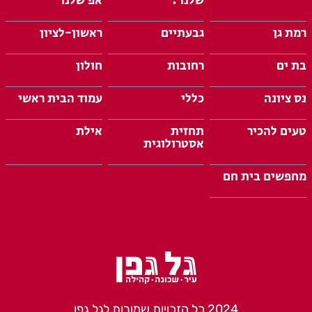
שלנו :
אפ שלנו
רמת גן
גבעתיים
ראשון-לציון
בת ים
רחובות
חולון
נס ציונה
כללי
עמוד הבית ראשי
טעים להכיר
תחזית
אילת
אסטרולוגית
מחפשים בית חם
2024 כל הזכויות שמורות לגל גפן