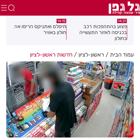
:05
14:15
14:31
מה
פצוע בהתהפכות רכב
תיסלם ואתניקס הרימו את
פצו
בכניסה לאזור התעשייה
חולון באוויר
חול
בחולון
עמוד הבית
ראשון-לציון
חדשות ראשון-לציון