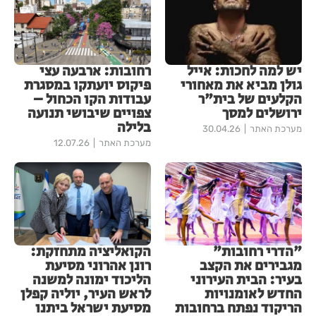
יש למה לחכות: אייל
רחובות: ארבעה עצי
גולן מביא את מאחורי
פיקוס יועתקו במסגרת
הקלעים של בית"ר
עבודות הקו הכחול –
ירושלים למסך
צפויים שיבושי תנועה
בלילה
מערכת האתר
30.04.26
מערכת האתר
12.07.26
"הדרי רחובות"
הקואליציה מתחזקת:
מגבירים את הקצב
רונן אהרוני מסיעת
בעיר: הבית העירוני
הליכוד ימונה למשנה
החדש לאומנויות
לראש העיר, יוליה קפלן
הריקוד נפתח ברחובות
מסיעת ישראל ביתנו