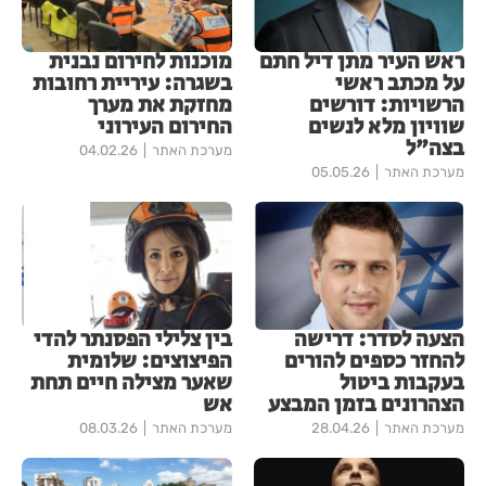
ראש העיר מתן דיל חתם
מוכנות לחירום נבנית
על מכתב ראשי
בשגרה: עיריית רחובות
הרשויות: דורשים
מחזקת את מערך
שוויון מלא לנשים
החירום העירוני
בצה"ל
מערכת האתר
04.02.26
מערכת האתר
05.05.26
הצעה לסדר: דרישה
​בין צלילי הפסנתר להדי
להחזר כספים להורים
הפיצוצים: שלומית
בעקבות ביטול
שאער מצילה חיים תחת
הצהרונים בזמן המבצע
אש
מערכת האתר
28.04.26
מערכת האתר
08.03.26