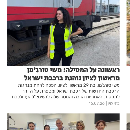
ראשונה על המסילה: משי טורג'מן
מראשון לציון נוהגת ברכבת ישראל
משי טורג'מן, בת 29 מראשון לציון, הפכה לאחת מנהגות
הרכבת החדשות של רכבת ישראל ומספרת על הדרך
לתפקיד, האחריות הרבה והמסר שלה לנשים: "להעז וללכת
על זה".
בתי לוין
16.07.26