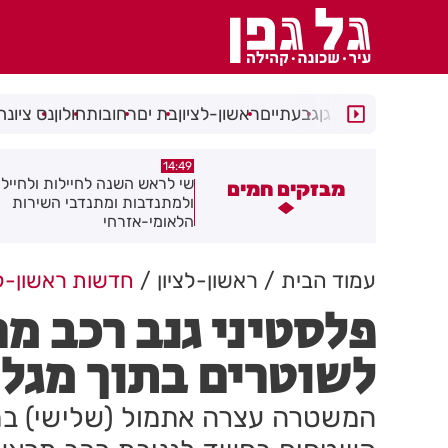
רמת גן
גבעתיים
ראשון-לציון
בת ים
רחובות
חולון
נס ציונה
14:08
14:49
י לראש השנה לחיילות ולחיילי חולון
מאחורי המגדלים: מומחי הנדל"
מבזקים חמים
למתנדבות ומתנדבי השירות
חושפים את הסודות
לאומי-אזרחי
עמוד הבית
ראשון-לציון
חדשות ראשון-לצ
פלסטיני גנב רכב מ
לשוטרים בתוך מגל
המשטרה עצרה אתמול (שלישי) בתו