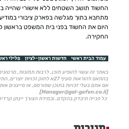
החשוד תושב השטחים ללא אישורי שהייה באר
מתחבא בתוך מגלשה בפארק ציבורי במודיעין
היום את החשוד בפני בית המשפט בראשון ל
החקירה.
עמוד הבית ראשי
חדשות ראשון-לציון
פלילי ראשו
באתר זה עשוי להופיע תוכן, לרבות תמונות, סרטוני
בהתאם להוראות סעיף 27א לחוק זכויות יוצרים, התשס"ח–2007.
אם אתם בעלי זכויות בתוכן שפורסם, או מייצגים אות
[Manager@gal-gefen.co.il]
כל פנייה תיבדק בהקדם, ובמידת הצורך יינתן קרדיט
תגובות