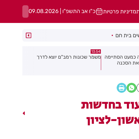
כ"ו אב התשפ"ו | 09.08.2026
ת
מדיניות פרטיות
ם בית חם
13:49
13:50
יוצא לדרך
רימון הושלך אל עבר מסעדה בראשון
אסף הרופא:
לציון
אנוש
וד בחדשות
שון-לציון