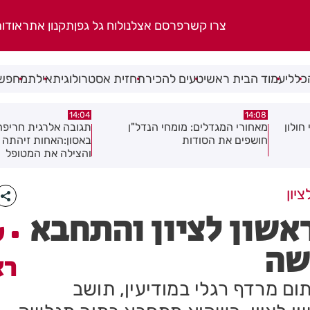
צרו קשר
פרסם אצלנו
לוח גל גפן
תקנון אתר
אודו
כללי
עמוד הבית ראשי
טעים להכיר
תחזית אסטרולוגית
אילת
מחפשי
13:54
14:04
ן
תגובה אלרגית חריפה כמעט הסתיימה
משמר שכונות רמב"ם 
באסון:האחות זיהתה את הסכנה
והצילה את המטופל
יון
ראשון לציון והתחבא
ע
שה
רא
ם מרדף רגלי במודיעין, תושב