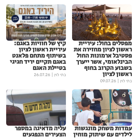
מפסלים בחול: עיריית
קיץ של חוויות באגם:
ראשון לציון מחזירה את
עיריית ראשון לציון
פסטיבל ארמונות החול
בשיתוף מתחם פלאנט
הבינלאומי, אשר ייערך
באגם תקיים יריד חגיגי
בשבוע הקרוב בחוף
בטיילת האגם
ראשון לציון
בתי לוין
26.07.26
בתי לוין
09.07.26
עמדות משחק מונגשות
עליה מדאיגה במספר
לילדים עם שיתוק מוחין
הצעירים הנפגעים