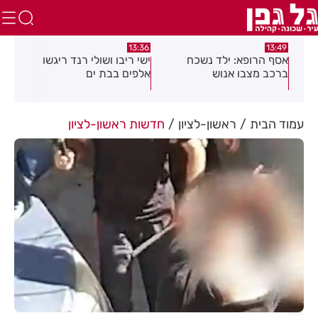
:37
13:12
13:36
ישי ריבו ושולי רנד ריגשו
2 מנהלות חדשות במערכת
נפת
אלפים בבת ים
החינוך בחולון
כדו
רחו
קבו
לבנ
עמוד הבית
ראשון-לציון
חדשות ראשון-לציון