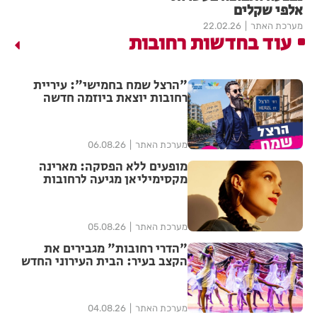
אלפי שקלים
מערכת האתר
22.02.26
עוד בחדשות רחובות
"הרצל שמח בחמישי": עיריית
רחובות יוצאת ביוזמה חדשה
לעידוד העסקים במרכז העיר
מערכת האתר
06.08.26
מופעים ללא הפסקה: מארינה
מקסימיליאן מגיעה לרחובות
במסגרת אירועי ״בימות פיס״
מערכת האתר
05.08.26
"הדרי רחובות" מגבירים את
הקצב בעיר: הבית העירוני החדש
לאומנויות הריקוד נפתח ברחובות
מערכת האתר
04.08.26