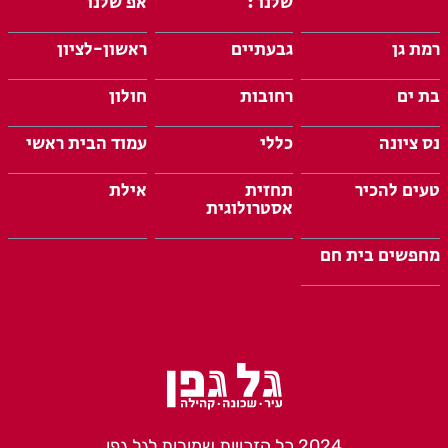
שלנו :
אפ שלנו
רמת גן
גבעתיים
ראשון-לציון
בת ים
רחובות
חולון
נס ציונה
כללי
עמוד הבית ראשי
טעים להכיר
תחזית
אילת
אסטרולוגית
מחפשים בית חם
2024 כל הזכויות שמורות לגל גפן