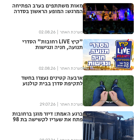
מאות משתתפים בערב הפתיחה
המרגש: המופע הראשון בסדרה
הנוסטלגית "שרים לך רחובות"
יצא לדרך בפעם ה-17
מערכת האתר
02.08.26
"קיץ LIVE רחובות" הסדרי
תנועה, חניה ונגישות
מערכת האתר
02.08.26
ארבעה קטינים נעצרו בחשד
לתקיפת סדרן בבית קולנוע
ברחובות – שוחררו למעצר בית
מערכת האתר
29.07.26
ברגע האמת: דיור מוגן ברחובות
פתח את שעריו לקשישה בת 98
שפונתה מביתה בעקבות שריפה