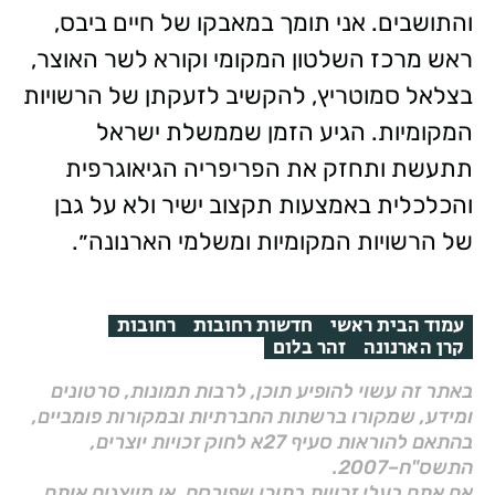
והתושבים. אני תומך במאבקו של חיים ביבס,
ראש מרכז השלטון המקומי וקורא לשר האוצר,
בצלאל סמוטריץ, להקשיב לזעקתן של הרשויות
המקומיות. הגיע הזמן שממשלת ישראל
תתעשת ותחזק את הפריפריה הגיאוגרפית
והכלכלית באמצעות תקצוב ישיר ולא על גבן
של הרשויות המקומיות ומשלמי הארנונה״.
עמוד הבית ראשי
חדשות רחובות
רחובות
קרן הארנונה
זהר בלום
באתר זה עשוי להופיע תוכן, לרבות תמונות, סרטונים
ומידע, שמקורו ברשתות החברתיות ובמקורות פומביים,
בהתאם להוראות סעיף 27א לחוק זכויות יוצרים,
התשס"ח–2007.
אם אתם בעלי זכויות בתוכן שפורסם, או מייצגים אותם,