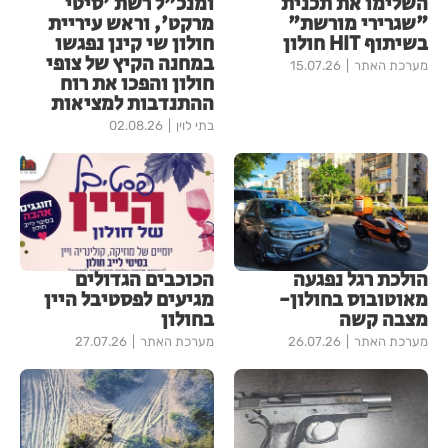
השלימו את תכנית
ומנכ"ל רשת 'סיטי
"שגרירי מורשת"
מרקט', וראש עיריית
בשיתוף HIT חולון
חולון שי קינן נפגשו
במחנה הקיץ של צופי
מערכת האתר
15.07.26
חולון והפכו את רוח
ההתנדבות למציאות
בתי לוין
02.08.26
הולכת רגל נפגעה
הכוכבים הגדולים
מאוטובוס בחולון-
מגיעים לפסטיבל היין
מצבה קשה
בחולון
מערכת האתר
26.07.26
מערכת האתר
27.07.26