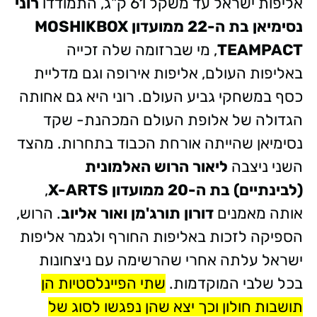
אליפות ישראל עד משקל 61 ק"ג, התמודדו
רוני
נסימיאן בת ה-22 ממועדון MOSHIKBOX
TEAMPACT
, מי שברזומה שלה זכייה
באליפות העולם, אליפות אירופה וגם מדליית
כסף במשחקי גביע העולם. רוני היא גם אחותה
הגדולה של אלופת העולם המכהנת- שקד
נסימיאן שהייתה אורחת הכבוד בתחרות. מהצד
השני ניצבה
ליאור הרוש האלמונית
(לבינתיים) בת ה-20 ממועדון X-ARTS
,
אותה מאמנים
דורון תורג'מן ואור אליוב
. הרוש,
הספיקה לזכות באליפות החורף ולגמר אליפות
ישראל עלתה אחרי שהרשימה עם ניצחונות
בכל שלבי המוקדמות.
שתי הפיינלסטיות הן
תושבות חולון וכך יצא שהן נפגשו לסוג של