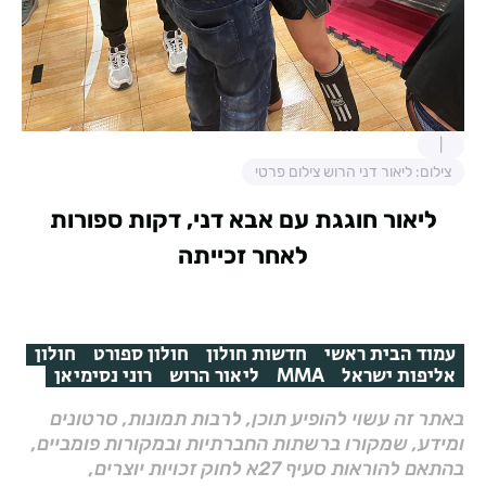
צילום: ליאור דני הרוש צילום פרטי
ליאור חוגגת עם אבא דני, דקות ספורות
לאחר זכייתה
עמוד הבית ראשי
חדשות חולון
חולון ספורט
חולון
אליפות ישראל
MMA
ליאור הרוש
רוני נסימיאן
באתר זה עשוי להופיע תוכן, לרבות תמונות, סרטונים
ומידע, שמקורו ברשתות החברתיות ובמקורות פומביים,
בהתאם להוראות סעיף 27א לחוק זכויות יוצרים,