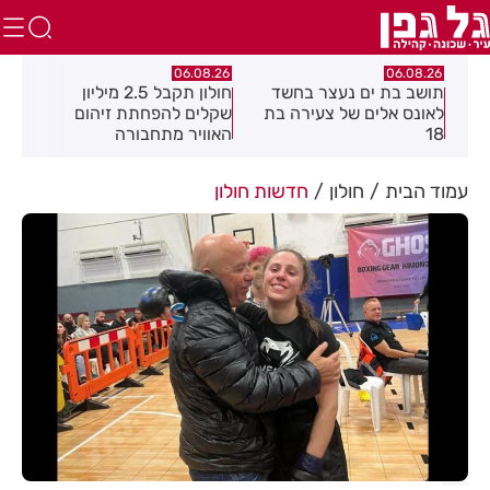
.26
06.08.26
06.08.26
חולון תקבל 2.5 מיליון
נעצר תושב מודיעין עילית
מקה
ת
שקלים להפחתת זיהום
בחשד שאיים על מפקד
לציו
האוויר מתחבורה
תחנת בני ברק–רמת גן
בקבוצת ווטסאפ
עמוד הבית
חולון
חדשות חולון