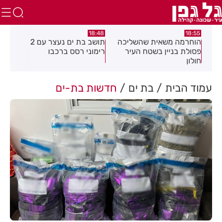
:21
18:48
18:55
את
הוחרמה משאית שהשליכה
תושב בת ים נעצר עם 2
יום
פסולת בניין בשטח העיר
רימוני רסס ברכבו
בלת
חולון
בעק
עמוד הבית
בת ים
חדשות בת-ים