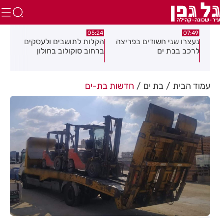
:18
05:24
07:49
נעצרו שני חשודים בפריצה
הקלות לתושבים ולעסקים
תוש
נית
לרכב בבת ים
ברחוב סוקולוב בחולון
מרד
ח
דקי
עמוד הבית
בת ים
חדשות בת-ים