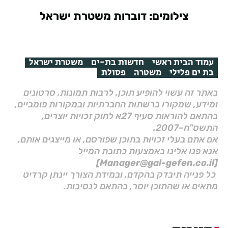
צילומים: דוברות משטרת ישראל
עמוד הבית ראשי
חדשות בת-ים
משטרת ישראל
בת ים פלילי
משטרה
פסולת
באתר זה עשוי להופיע תוכן, לרבות תמונות, סרטונים
ומידע, שמקורו ברשתות החברתיות ובמקורות פומביים,
בהתאם להוראות סעיף 27א לחוק זכויות יוצרים,
התשס"ח–2007.
אם אתם בעלי זכויות בתוכן שפורסם, או מייצגים אותם,
אנא פנו אלינו באמצעות כתובת המייל
[Manager@gal-gefen.co.il]
כל פנייה תיבדק בהקדם, ובמידת הצורך יינתן קרדיט
מתאים או שהתוכן יוסר, בהתאם לנסיבות.