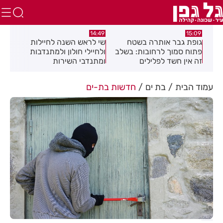
:08
14:49
15:09
כז
גופת גבר אותרה בשטח
שי לראש השנה לחיילות
מאח
פתוח סמוך לרחובות: בשלב
ולחיילי חולון ולמתנדבות
הנד
זה אין חשד לפלילים
ומתנדבי השירות
הלאומי-אזרחי
עמוד הבית
בת ים
חדשות בת-ים