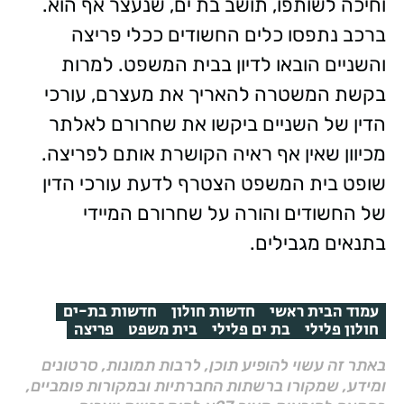
וחיכה לשותפו, תושב בת ים, שנעצר אף הוא.
ברכב נתפסו כלים החשודים ככלי פריצה
והשניים הובאו לדיון בבית המשפט. למרות
בקשת המשטרה להאריך את מעצרם, עורכי
הדין של השניים ביקשו את שחרורם לאלתר
מכיוון שאין אף ראיה הקושרת אותם לפריצה.
שופט בית המשפט הצטרף לדעת עורכי הדין
של החשודים והורה על שחרורם המיידי
בתנאים מגבילים.
עמוד הבית ראשי
חדשות חולון
חדשות בת-ים
חולון פלילי
בת ים פלילי
בית משפט
פריצה
באתר זה עשוי להופיע תוכן, לרבות תמונות, סרטונים
ומידע, שמקורו ברשתות החברתיות ובמקורות פומביים,