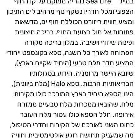
במייל Sea Life נהריה ממוקם על קו החוף
הצפוני ומכל חדריו נשקף נוף מרהיב לים התיכון
ומציע חווית ריזורט הכוללת חוף ים, מדשאות
פתוחות אל מול רצועת החוף, בריכה חיצונית
ופינות שיזוף וישיבה. במלון בריכה מקורה
הפתוחה לאורך כל השנה, ספא בקונספט ייחודי
המציע חדר מלח טבעי (היחיד שקיים בארץ),
שיובא היישר מרומניה, הידוע בסגולותיו
הבריאותיות הרבות. ספא Halo (מלח ביוונית),
הינו הספא היחיד בארץ המורכב כולו מקירות
מלח, שהובאו ממכרות מלח טבעיים ממזרח
אירופה. חלל הספא כולו עטור מלח העובר
כחוט השני לאורכם של הקירות וחדרי הטיפול,
מה שמעניק תחושת רוגע אולטימטיבית וחוויה