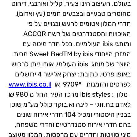
בעולם. העיצוב הינו צעיר, קליל ואורבני, ריהוט
מחומרים טבעיים ובצבעים חמים (עץ ואדום),
חדרי המלון אטומים לרעש ובנויים על פי
האיכויות והסטנדרטים של רשת ACCOR
ומותגי ibis העולמיים. בכל חדר מיטה עם
המזרן הייחודי Sweet BedTM by ibis מבית
היוצר של מותג ibis העולמי, אותו ניתן לרכוש
באופן פרטי. כתובת: יצחק אלישר 4 ירושלים
לפרטים והזמנות *9709 או
www.ibis.co.il
מלון : ibis styles מרכז העיר החל מ 980 ₪
לאדם בח.זוגי – לינה וא.בוקר כולל מע"מ שוכן
בבניין היסטורי ומכיל 104 חדרי אירוח שונים
בהם חדרי אירוח סטנדרטיים וחדרי משפחה,
מיני סוויטות וחדרים עם מרפסות. המלון מעוצב