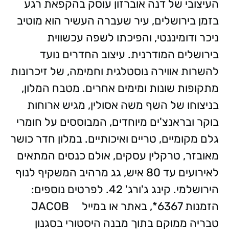
העיצובי של דנה אוברזון עוסק בהקפאת רגע
בזמן בירושלים, עיר שעברה העשיר הוא מוטיב
ניכר ודומיננטי, והפיכתו לשפה עכשווית
בירושלים המודרנית. עיצוב החדרים נועד
להשרות אווירה נוסטלגית וחמימה, של זיכרונות
מתקופות שונות ומימים אחרים. מטבח המלון,
בניצוחו של השף משה אסולין, מגיש ארוחות
בוקר ובראנצ'ים מיוחדים, המבוססים על חומרי
גלם מקומיים, טריים ואיכותיים. במלון חדר כושר
מאובזר, טרקלין עסקים, אולם כנסים המתאים
לאירועים עד 80 איש, גג מרהיב המשקיף לנוף
הירושלמי. קינג ג'ורג' 42. לפרטים נוספים:
הזמנות 6367*, באתר או במייל JACOB
טבריה ממוקם בתוך מבנה היסטורי בסגנון