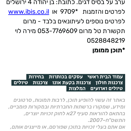
ערב על בסיס דגים. כתובת: בן יהודה 4 ירושלים
לפרטים והזמנות *9709 או
www.ibis.co.il
לפרטים נוספים לעיתונאים בלבד - מרום
תקשורת טל מרום 053-7769609 מירה לוי
0528848219
*תוכן ממומן
עמוד הבית ראשי
עסקים בכותרות
בחירות
צרכנות חולון
צרכנות בקעת אונו
צרכנות
טיולים
טיולים וארועים
המלצות
באתר זה עשוי להופיע תוכן, לרבות תמונות, סרטונים
ומידע, שמקורו ברשתות החברתיות ובמקורות פומביים,
בהתאם להוראות סעיף 27א לחוק זכויות יוצרים,
התשס"ח–2007.
אם אתם בעלי זכויות בתוכן שפורסם, או מייצגים אותם,