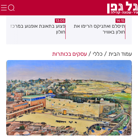
:58
13:05
14:15
תיסלם ואתניקס הרימו את
פצוע בתאונת אופנוע במרכז
גופ
חולון באוויר
חולון
עמוד הבית
כללי
עסקים בכותרות