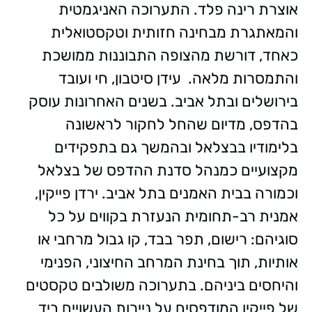
אוצרת רינה פלד. התערוכה האניגמטית
והמאתגרת מבחינה חזותית וטקסטואלית
כאחד, דורשת מהצופה התבוננות ממושכת
והתמסרות מלאה. עידן סיטבון, חי ועובד
בירושלים ובתל אביב. בשנים האחרונות עוסק
בהדפס, מדיום שהחל לחקור לראשונה
בלימודיו בבצלאל ובהמשך גם בתפקידים
מקצועיים כמנהל סדנת ההדפס של בצלאל
וכמורה בבית האמנים בתל אביב. ירדן פייקין,
אמנית רב-תחומית הנעזרת בקווים על כל
סוגיהם: רישום, תפר בבד, קו גבול מרחבי או
אותיות, תוך בחינת המרחב החיצוני, הפנימי
והיחסים ביניהם. בתערוכה משולבים טקסטים
של פייקין המודפסים על ניירות העשויים ביד