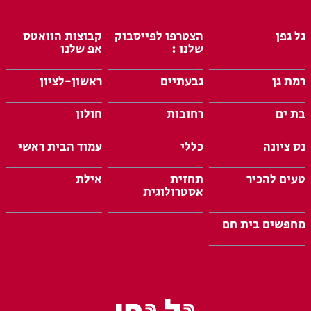
גל גפן
הצטרפו לפייסבוק
קבוצות הוואטס
שלנו :
אפ שלנו
רמת גן
גבעתיים
ראשון-לציון
בת ים
רחובות
חולון
נס ציונה
כללי
עמוד הבית ראשי
טעים להכיר
תחזית
אילת
אסטרולוגית
מחפשים בית חם