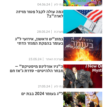
בתי לוין
04.06.24
כמה עולה לקבל פטור מויזה
לארה"ב?
מערכת
28.05.24
במוצ"ש וראשון, אירועי ל"ג
בעומר בהפקת המגזר הדתי
בחולון
מערכת האתר
23.05.24
ה"ניו אורלינס מיסטיקס" –
מבחר הלהיטים- סדרת ג'אז חם
בתי לוין
21.05.24
ל"ג בעומר 2024 בבת ים