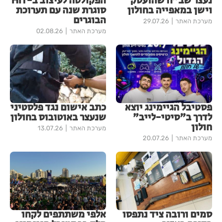
נעצר שב"ח שהועסק
הפקולטה לעיצוב ב-HIT
וישן במאפייה בחולון
סוגרת שנה עם תערוכת
הבוגרים
מערכת האתר
29.07.26
מערכת האתר
02.08.26
פסטיבל הגיימינג יוצא
כתב אישום נגד פלסטיני
לדרך ב"סיטי-לייב"
שנעצר באוטובוס בחולון
חולון
מערכת האתר
13.07.26
מערכת האתר
20.07.26
סמים ורובה ציד נתפסו
אלפי משתתפים לקחו