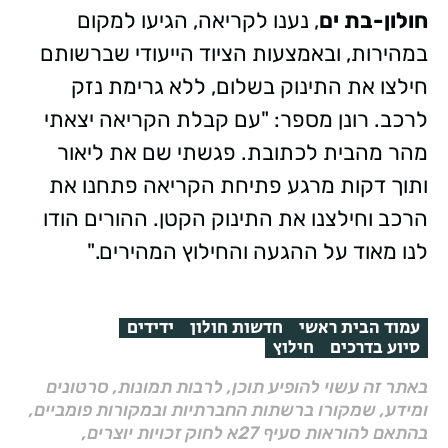
חולון-בת ים
, נענו לקריאה, הגיעו למקום
במהירות, ובאמצעות הציוד הייעודי שברשותם
חילצו את התינוק בשלום, ללא גרימת נזק
לרכב. רונן מספר: "עם קבלת הקריאה יצאתי
מהר מהבית לכתובת. פגשתי שם את ליאור
ותוך דקות מרגע פתיחת הקריאה פתחנו את
הרכב וחילצנו את התינוק הקטן. ההורים הודו
לנו מאוד על ההגעה והחילוץ המהירים."
עמוד הבית ראשי
חדשות חולון
ידידים
סיוע בדרכים
חילוץ
באתר זה עשוי להופיע תוכן, לרבות תמונות, סרטונים
ומידע, שמקורו ברשתות החברתיות ובמקורות פומביים,
בהתאם להוראות סעיף 27א לחוק זכויות יוצרים,