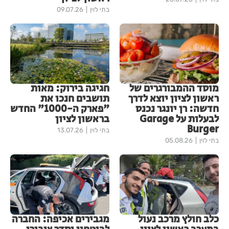
בתי לוין
09.07.26
מוסד ההמבורגרים של
חגיגה בירוק: מאות
ראשון לציון יוצא לדרך
תושבים חנכו את
חדשה: רן יונגר נכנס
"פארק ה-1000" החדש
לבעלות על Garage
בראשון לציון
Burger
בתי לוין
13.07.26
בתי לוין
05.08.26
כלב חולץ מרכב נעול
מגבירים אכיפה: החברה