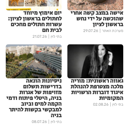
אישה במצב קשה אחרי
יום אימוץ מיוחד
שהוכשה על ידי נחש
לחתולים בראשון לציון:
בראשון לציון
עשרות חתולים מחכים
לבית חם
מערכת האתר
29.07.26
בתי לוין
21.07.26
גאווה ראשונית: מוריה
ניסיונות הונאה
מלכה מצטרפת להנהלת
בדרישות תשלום
איגוד דוברות הרשויות
מזויפות של אגרות
המקומיות
בניה, היטלי פיתוח ודמי
הקמה למים וביוב
בתי לוין
02.08.26
למבקשי בקשות להיתר
בניה
בתי לוין
08.07.26