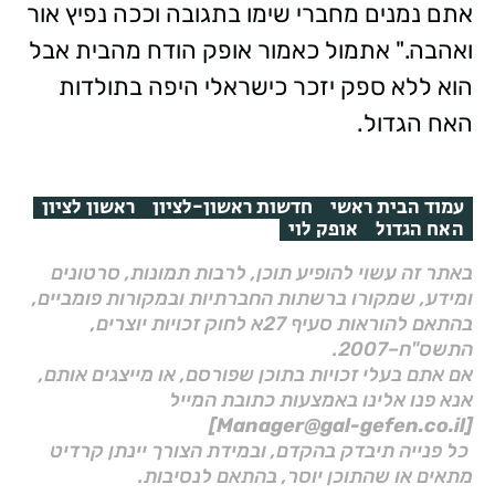
אתם נמנים מחברי שימו בתגובה וככה נפיץ אור
ואהבה." אתמול כאמור אופק הודח מהבית אבל
הוא ללא ספק יזכר כישראלי היפה בתולדות
האח הגדול.
עמוד הבית ראשי
חדשות ראשון-לציון
ראשון לציון
האח הגדול
אופק לוי
באתר זה עשוי להופיע תוכן, לרבות תמונות, סרטונים
ומידע, שמקורו ברשתות החברתיות ובמקורות פומביים,
בהתאם להוראות סעיף 27א לחוק זכויות יוצרים,
התשס"ח–2007.
אם אתם בעלי זכויות בתוכן שפורסם, או מייצגים אותם,
אנא פנו אלינו באמצעות כתובת המייל
[Manager@gal-gefen.co.il]
כל פנייה תיבדק בהקדם, ובמידת הצורך יינתן קרדיט
מתאים או שהתוכן יוסר, בהתאם לנסיבות.