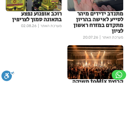
מתנדב ידידים מיהר
רוכב אופנוע נפצע
לסייע לאישה בהריון
בתאונה סמוך לצריפין
מתקדם במזרח ראשון
מערכת האתר
02.08.26
לציון
מערכת האתר
20.07.26
קבוצת toMix משיקה
את toX - מתחם
התרבות החדש של
ישראל בראשון לציון
סגירה
ביטול הבהובים
מונוכרום
ספיה
בתי לוין
29.07.26
עוד בחדשות ראשון-לציון
ניגודיות גבוהה
שחור צהוב
היפוך צבעים
הדגשת כותרות