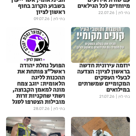
עם שורת אירועים
הבינלאומי, אשר ייערך
מיוחדים לכל הגילאים
בשבוע הקרוב בחוף
ראשון לציון
בתי לוין
22.07.26
בתי לוין
09.07.26
יוזמה עירונית חדשה
הפועל נחלת יהודה
בראשון לציון: הצדעה
ראשל"צ פותחת את
לבעלי העסקים
ההכנות לליגה
המקומיים שמשרתים
הלאומית: יוגב צמח
במילואים
מונה למאמן הקבוצה,
ושתי שחקניות זרות
בתי לוין
21.07.26
מובילות הצטרפו לסגל
בתי לוין
28.07.26