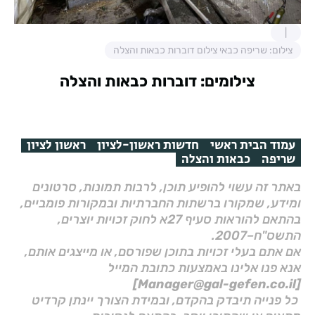
צילום: שריפה כבאי צילום דוברות כבאות והצלה
צילומים: דוברות כבאות והצלה
עמוד הבית ראשי
חדשות ראשון-לציון
ראשון לציון
שריפה
כבאות והצלה
באתר זה עשוי להופיע תוכן, לרבות תמונות, סרטונים
ומידע, שמקורו ברשתות החברתיות ובמקורות פומביים,
בהתאם להוראות סעיף 27א לחוק זכויות יוצרים,
התשס"ח–2007.
אם אתם בעלי זכויות בתוכן שפורסם, או מייצגים אותם,
אנא פנו אלינו באמצעות כתובת המייל
[Manager@gal-gefen.co.il]
כל פנייה תיבדק בהקדם, ובמידת הצורך יינתן קרדיט