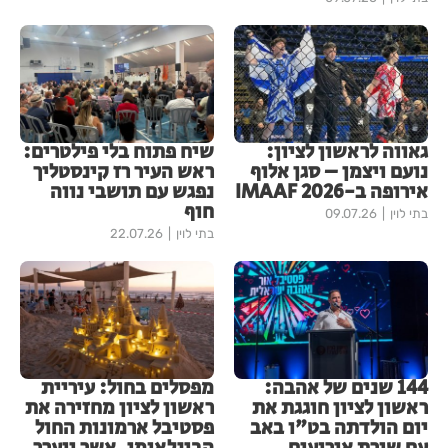
גאווה לראשון לציון:
שיח פתוח בלי פילטרים:
נועם ויצמן – סגן אלוף
ראש העיר רז קינסטליך
אירופה ב-IMAAF 2026
נפגש עם תושבי נווה
חוף
בתי לוין
09.07.26
בתי לוין
22.07.26
144 שנים של אהבה:
מפסלים בחול: עיריית
ראשון לציון חוגגת את
ראשון לציון מחזירה את
יום הולדתה בט"ו באב
פסטיבל ארמונות החול