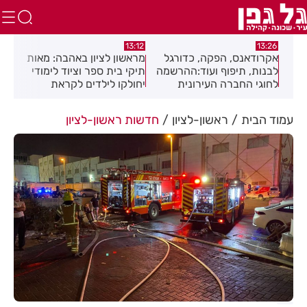
:46
12:01
13:12
ל
מראשון לציון באהבה: מאות
חגיגה תימנית בחולון:
שני
שמה
תיקי בית ספר וציוד לימודי
מוזיקה, מסורת וטעמים
בהצ
יחולקו לילדים לקראת
בפסטיבל "עדות"
רימ
פתיחת שנת הלימודים
עמוד הבית
ראשון-לציון
חדשות ראשון-לציון