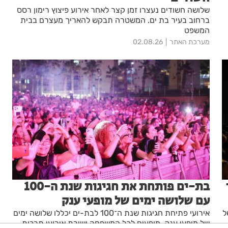
שלושה חשודים נעצרו זמן קצר לאחר אירוע פיצוץ רימון רסס
ברחוב בעיר בת ים. המשטרה תבקש להאריך מעצרם בבית
המשפט
מערכת האתר
02.08.26
יר
בת-ים פותחת את חגיגות שנת ה-100
עם שלושה ימים של מופעי ענק
 3 ימים של
אירועי פתיחת חגיגות שנת ה־100 לבת-ים יכללו שלושה ימים
של מופעי ענק, מופעים לכל המשפחה ושורת אירועי תרבות