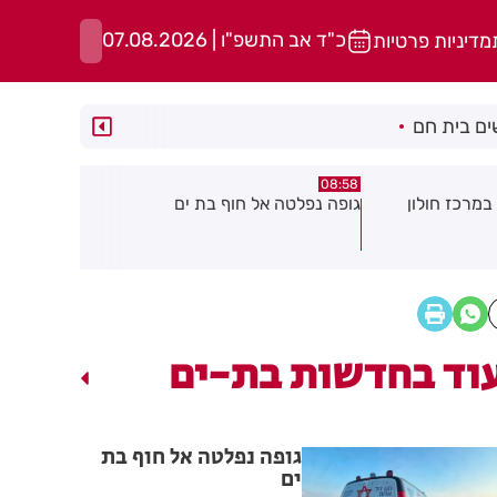
כ"ד אב התשפ"ו | 07.08.2026
מדיניות פרטיות
ם בית חם
05:43
08:29
ת ים
חשד להצתה בשלושה מוקדים ברמת
הסוף לקורקי
גן: שבעה דיירים נפגעו קל משאיפת
עשן
וד בחדשות בת-ים
גופה נפלטה אל חוף בת
ים