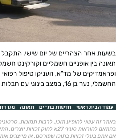
תאונה בין אופניים חשמליים וקורקינט חשמ
ופראמדיקים של מד"א, העניקו טיפול רפואי ו
החשמלי, נער בן 16, במצב בינוני עם חבלות בראש ובגפיים.
עמוד הבית ראשי
חדשות בת-ים
תאונה
מגן דוד
באתר זה עשוי להופיע תוכן, לרבות תמונות, סרטוני
בהתאם להוראות סעיף 27א לחוק זכויות יוצרים, התשס"ח–2007.
אם אתם בעלי זכויות בתוכן שפורסם, או מייצגים אות