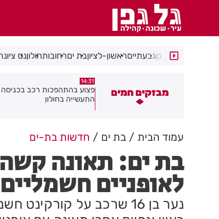
רמת גן
גבעתיים
ראשון-לציון
בת ים
רחובות
חולון
נס ציונה
14:15
14:31
צוע בהתהפכות רכב בכניסה לאזור
תיסלם ואתניקס הרימו את חולון
מבזקים חמים
תעשייה בחולון
באוויר
עמוד הבית
בת ים
חדשות בת-ים
בת ים: תאונה קשה 
לאופניים חשמליים
נער בן 16 שרכב על קורקינט