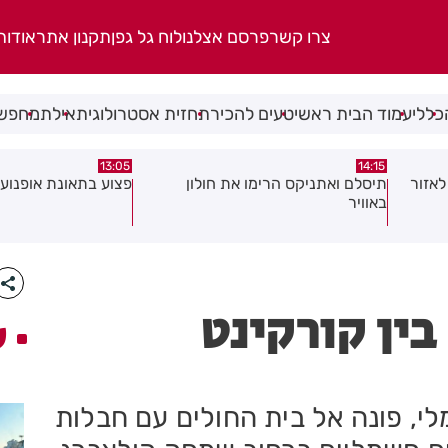
צרו קשר
פרסם אצלנו
לוח גל גפן
תקנון אתר
אודות
כללי
עמוד הבית ראשי
טעים להכיר
תחזית אסטרולוגית
אילת
מחפשי
08:58
13:05
פצוע בתאונת אופנוע במרכז חולון
גופה נפלטה אל חוף ב
בין קורקינט
ע
 חשמלי, פונה אל בית החולים עם חבלות