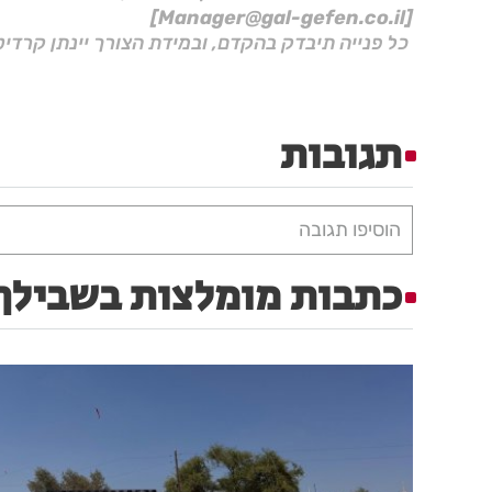
[Manager@gal-gefen.co.il]
כל פנייה תיבדק בהקדם, ובמידת הצורך יינתן קרדיט
תגובות
הוסיפו תגובה
כתבות מומלצות בשבילך