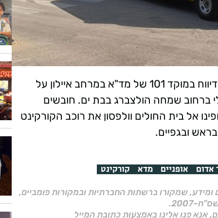
בשעות אחר הצהריים של יום שישי, התקבל דיווח במוקד 101 של מד"א במרחב איילון על
לי ברחוב שמחה הולצברג בבת ים. חובשים
פינו אל בית החולים וולפסון את רוכב הקורקינט
 אדום
אופניים
מדא
קורקינט
ם ומידע, שמקורו ברשתות החברתיות ובמקורות פומביים,
ם, אנא פנו אלינו באמצעות כתובת המייל