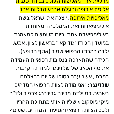
מדליית ארד מאליפות העולם בג'ודו, סגנית
אלופת אירופה ובעלת ארבע מדליות ארד
מאליפויות אירופה
. ייצגה את ישראל בשתי
אולימפיאדות ואת הממלכה המאוחדת
באולימפיאדה אחת. כיום משמשת כמאמנת
במועדון הג'ודו "גודוקאן" בראשון לציון. אמש,
ילדה במרכז הרפואי שמיר (אסף הרופא).
הלידה שהתארכה בנסיבות רפואיות העמידה
את סף הכאב של שלזינגר למודת הקרבות
במבחן, אשר עבר בסופו של יום בהצלחה.
שלזינגר:
"אני מודה לצוות הרפואי המדהים
בשמיר, למיילדת מרינה גרינברג צרפיר ולד"ר
מיקי מוסקוביץ שליווה אותי מתחילת ההריון
ולכל הצוות הרפואי והסיעודי המדהים, שעוטף