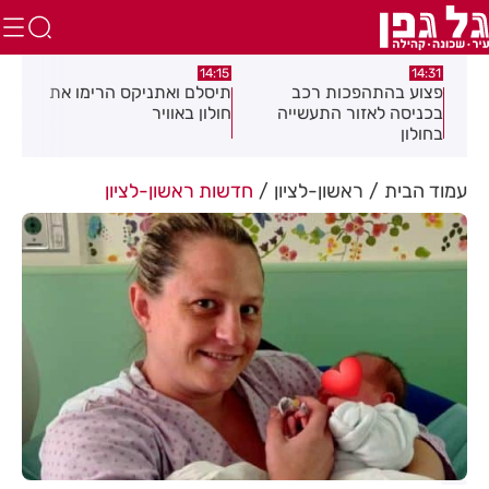
:05
14:15
14:31
מה
פצוע בהתהפכות רכב
תיסלם ואתניקס הרימו את
פצו
בכניסה לאזור התעשייה
חולון באוויר
חול
בחולון
עמוד הבית
ראשון-לציון
חדשות ראשון-לציון