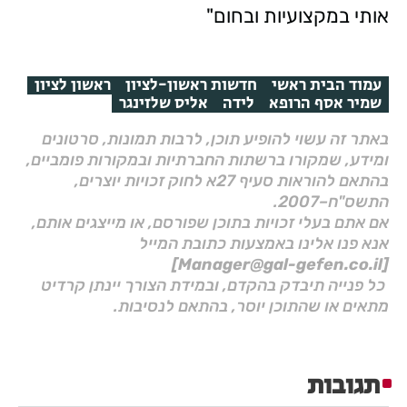
אותי במקצועיות ובחום"
עמוד הבית ראשי
חדשות ראשון-לציון
ראשון לציון
שמיר אסף הרופא
לידה
אליס שלזינגר
באתר זה עשוי להופיע תוכן, לרבות תמונות, סרטונים
ומידע, שמקורו ברשתות החברתיות ובמקורות פומביים,
בהתאם להוראות סעיף 27א לחוק זכויות יוצרים,
התשס"ח–2007.
אם אתם בעלי זכויות בתוכן שפורסם, או מייצגים אותם,
אנא פנו אלינו באמצעות כתובת המייל
[Manager@gal-gefen.co.il]
כל פנייה תיבדק בהקדם, ובמידת הצורך יינתן קרדיט
מתאים או שהתוכן יוסר, בהתאם לנסיבות.
תגובות