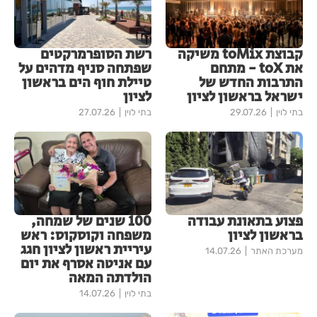
קבוצת toMix משיקה
רשת הסופרמרקטים
את toX - מתחם
שפתחה סניף מדהים על
התרבות החדש של
טיילת חוף הים בראשון
ישראל בראשון לציון
לציון
בתי לוין
29.07.26
בתי לוין
27.07.26
פצוע בתאונת עבודה
100 שנים של שמחה,
בראשון לציון
משפחה וקוסקוס: ראש
עיריית ראשון לציון חגג
מערכת האתר
14.07.26
עם אניטה אסרף את יום
הולדתה המאה
בתי לוין
14.07.26