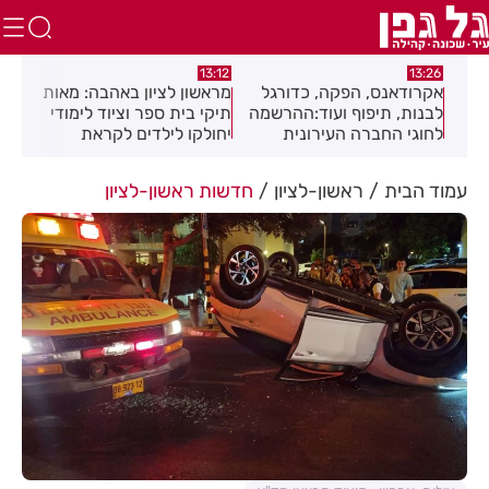
12:01
13:12
הפקה, כדורגל
מראשון לציון באהבה: מאות
חגיגה תימנית בחולון:
וף ועוד:ההרשמה
תיקי בית ספר וציוד לימודי
מוזיקה, מסורת וטעמ
ה העירונית
יחולקו לילדים לקראת
בפסטיבל "עדות"
נת תשפ"ז
פתיחת שנת הלימודים
צומה
עמוד הבית
ראשון-לציון
חדשות ראשון-לציון