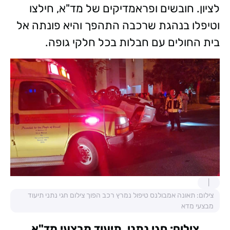
לציון. חובשים ופראמדיקים של מד"א, חילצו
וטיפלו בנהגת שרכבה התהפך והיא פונתה אל
בית החולים עם חבלות בכל חלקי גופה.
צילום: תאונה אמבולנס טיפול נמרץ רכב הפוך צילום חגי נתני תיעוד
מבצעי מדא
צילום: חגי נתני, תיעוד מבצעי מד"א