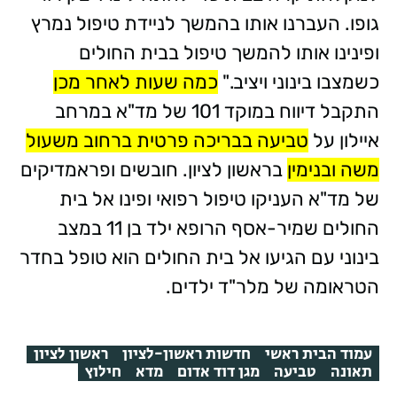
גופו. העברנו אותו בהמשך לניידת טיפול נמרץ
ופינינו אותו להמשך טיפול בבית החולים
כשמצבו בינוני ויציב."
כמה שעות לאחר מכן
התקבל דיווח במוקד 101 של מד"א במרחב
איילון על
טביעה בבריכה פרטית ברחוב משעול
משה ובנימין
בראשון לציון. חובשים ופראמדיקים
של מד"א העניקו טיפול רפואי ופינו אל בית
החולים שמיר-אסף הרופא ילד בן 11 במצב
בינוני עם הגיעו אל בית החולים הוא טופל בחדר
הטראומה של מלר"ד ילדים.
עמוד הבית ראשי
חדשות ראשון-לציון
ראשון לציון
תאונה
טביעה
מגן דוד אדום
מדא
חילוץ