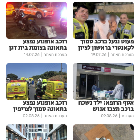
פעוט ננעל ברכב סמוך
רוכב אופנוע נפצע
לקאנטרי בראשון לציון
בתאונה בצומת בית דגן
מערכת האתר
19.07.26
מערכת האתר
14.07.26
אסף הרופא: ילד נשכח
רוכב אופנוע נפצע
ברכב מצבו אנוש
בתאונה סמוך לצריפין
מערכת
09.08.26
מערכת האתר
02.08.26