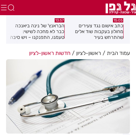
13:26
13:57
15:05
כתב אישום נגד צעירים
הבראנץ' של נינה ביאנכה
אקרודאנ
מחולון בעקבות שוד אלים
כבר לא מחכה לשישי:
לבנות, 
שהתרחש בעיר
טעמנו, התפנקנו – ויש סיבה
לחוגי ה
טובה להגיע לצומת בילו
רחובות
נמצאת 
עמוד הבית
ראשון-לציון
חדשות ראשון-לציון