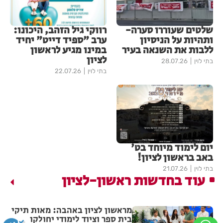
שלטים שעוררו סערה-
רווקי גיל הזהב, היכונו:
ותהיות על הניסיון
ערב "ספיד דייט" יחיד
ללבות את השנאה בעיר
במינו מגיע לראשון
לציון
בתי לוין
28.07.26
בתי לוין
22.07.26
יום לימוד מיוחד בט'
באב בראשון לציון!
בתי לוין
21.07.26
עוד בחדשות ראשון-לציון
מראשון לציון באהבה: מאות תיקי
בית ספר וציוד לימודי יחולקו