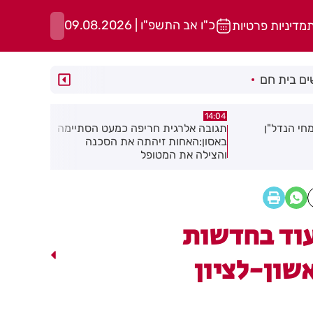
כ"ו אב התשפ"ו | 09.08.2026
ת
מדיניות פרטיות
ם בית חם
13:50
13:54
ה כמעט הסתיימה
משמר שכונות רמב"ם יוצא לדרך
רימון הושל
 את הסכנה
לציון
וד בחדשות
שון-לציון