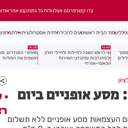
צרו קשר
פרסם אצלנו
לוח גל גפן
תקנון אתר
אודו
כללי
עמוד הבית ראשי
טעים להכיר
תחזית אסטרולוגית
אילת
מחפשי
14:04
14:08
חולון
מאחורי המגדלים: מומחי הנדל"ן
תגובה אלרגית חריפ
חושפים את הסודות
באסון:האחות זיהתה
והצילה את המטופל
יון
מסע אופניים ביום
ע
רא
יום העצמאות מסע אופניים ללא תשלום