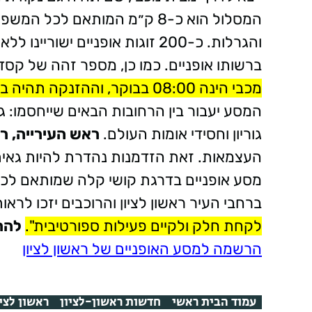
המסלול הוא כ-8 ק״מ המותאם ל
והגרלות. כ-200 זוגות אופניים י
ברשותו אופניים. כמו כן, מספר זהה של קסד
מכבי הינה 08:00 בבוקר, וההזנקה תהיה בשעה 09:00. נקודת הסיום באזור השעה 11:00
המסע יעבור בין הרחובות הבאים שייחסמו: גו
גוריון וחסידי אומות העולם.
ראש העירייה, ר
העצמאות. זאת הזדמנות נהדרת להיות גאים ב
מסע אופניים בדרגת קושי קלה שמותאם לכל
ברחבי העיר ראשון לציון והרוכבים יזכו לרא
לקחת חלק ולקיים פעילות ספורטיבית".
להר
הרשמה למסע האופניים של ראשון לציון
עמוד הבית ראשי
חדשות ראשון-לציון
ראשון לציו