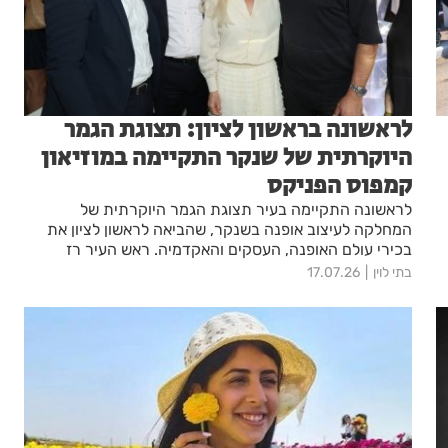
לראשונה בראשון לציון: תצוגת הגמר
היוקרתית של שנקר התקיימה במוזיאון
קמפוס הפניקס
לראשונה התקיימה בעיר תצוגת הגמר היוקרתית של
המחלקה לעיצוב אופנה בשנקר, שהביאה לראשון לציון את
בכירי עולם האופנה, העסקים והאקדמיה. ראש העיר רז
קינסטליך אמר: "זה לא מקרי שעוד ועוד אירועים מכוננים
בתי לוין
17.07.26
בוחרים להגיע לראשון לציון – העיר הפכה להיות הדבר בעולם
הקולינריה, העסקים ועכשיו גם האופנה."