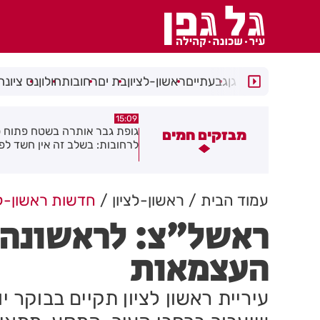
רמת גן
גבעתיים
ראשון-לציון
בת ים
רחובות
חולון
נס ציונה
14:49
15:09
ופת גבר אותרה בשטח פתוח סמוך
שי לראש השנה לחיילות ולחיילי 
מבזקים חמים
רחובות: בשלב זה אין חשד לפלילים
ולמתנדבות ומתנדבי השירות
הלאומי-אזרחי
עמוד הבית
ראשון-לציון
חדשות ראשון-לצ
ראשל"צ: לראשונה: 
העצמאות
עיריית ראשון לציון תקיים בבוקר 