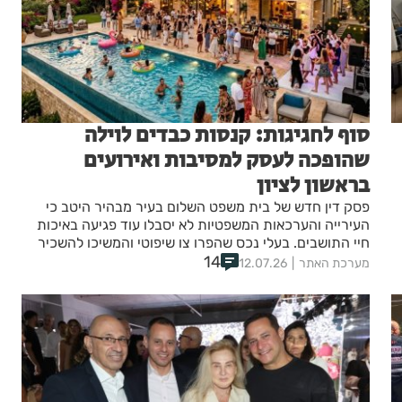
סוף לחגיגות: קנסות כבדים לוילה
שהופכה לעסק למסיבות ואירועים
בראשון לציון
פסק דין חדש של בית משפט השלום בעיר מבהיר היטב כי
העירייה והערכאות המשפטיות לא יסבלו עוד פגיעה באיכות
חיי התושבים. בעלי נכס שהפרו צו שיפוטי והמשיכו להשכיר
14
וילה למטרות נופש, מסיבות ואירועים רועשים בלב שכונת
מערכת האתר
12.07.26
מגורים, ספגו קנסות בגובה עשרות אלפי שקלים ועונשי מאסר
על תנאי.