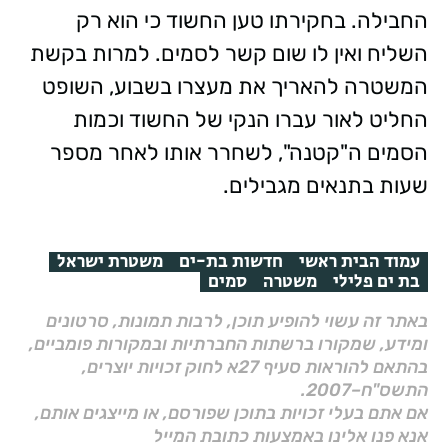
החבילה. בחקירתו טען החשוד כי הוא רק
השליח ואין לו שום קשר לסמים. למרות בקשת
המשטרה להאריך את מעצרו בשבוע, השופט
החליט לאור עברו הנקי של החשוד וכמות
הסמים ה"קטנה", לשחרר אותו לאחר מספר
שעות בתנאים מגבילים.
עמוד הבית ראשי
חדשות בת-ים
משטרת ישראל
בת ים פלילי
משטרה
סמים
באתר זה עשוי להופיע תוכן, לרבות תמונות, סרטונים
ומידע, שמקורו ברשתות החברתיות ובמקורות פומביים,
בהתאם להוראות סעיף 27א לחוק זכויות יוצרים,
התשס"ח–2007.
אם אתם בעלי זכויות בתוכן שפורסם, או מייצגים אותם,
אנא פנו אלינו באמצעות כתובת המייל