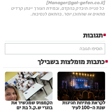
[Manager@gal-gefen.co.il]
כל פנייה תיבדק בהקדם, ובמידת הצורך יינתן קרדיט
מתאים או שהתוכן יוסר, בהתאם לנסיבות.
תגובות
הוסיפו תגובה
כתבות מומלצות בשבילך
לקראת פתיחת חגיגות
הקמפוס שמכשיר את
שנת ה-100 לעיר
בוגרי ש.ק.ל בת ים