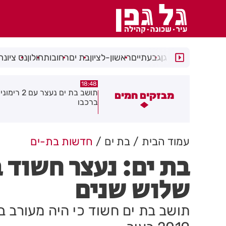
רמת גן
גבעתיים
ראשון-לציון
בת ים
רחובות
חולון
נס ציונה
18:48
18:55
וחרמה משאית שהשליכה פסולת
תושב בת ים נעצר עם
מבזקים חמים
ניין בשטח העיר חולון
ברכבו
עמוד הבית
בת ים
חדשות בת-ים
בת ים: נעצר חשוד 
שלוש שנים
תושב בת ים חשוד כי היה מעורב 