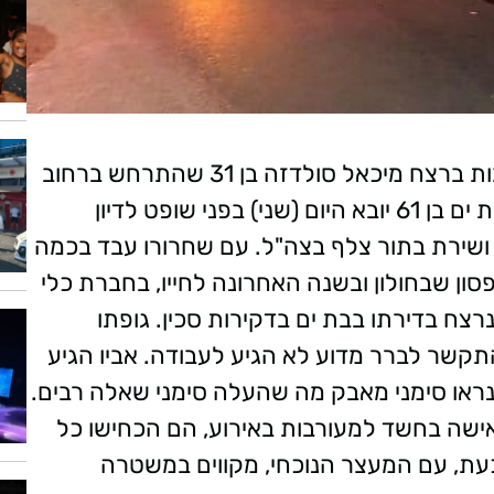
משטרת ישראל עצרה אתמול חשוד במעורבות ברצח מיכאל סולדזה בן 31 שהתרחש ברחוב
הרשת בבת ים ב-1.1.2019. החשוד, תושב בת ים בן 61 יובא היום (שני) בפני שופט לדיון
עניינו. סולדזה, עלה לישראל בשנת 2006 ושירת בתור צלף בצה"ל. עם שחרורו עבד בכמה
סון שבחולון ובשנה האחרונה לחייו, בחברת כלי
 הסילבסטר של שנת 2019, הוא נרצח בדירתו בבת ים בדקירות סכין. גופתו
שר לברר מדוע לא הגיע לעבודה. אביו הגיע
נראו סימני מאבק מה שהעלה סימני שאלה רבים.
שה בחשד למעורבות באירוע, הם הכחישו כל
עת, עם המעצר הנוכחי, מקווים במשטרה