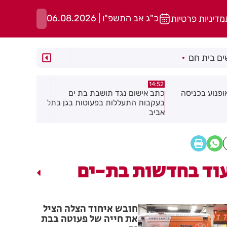
כ"ג אב התשפ"ו | 06.08.2026
מדיניות פרטיות
ם בית חם
14:37
14:52
ופנוע בכניסה
כתב אישום נגד תושבת בת ים
בן 91 מ
בעקבות התעללות בפעוטות בגן בתל
אישתו בדקי
אביב
וד בחדשות בת-ים
חובש איחוד הצלה הציל
את חייה של פעוטה בבת