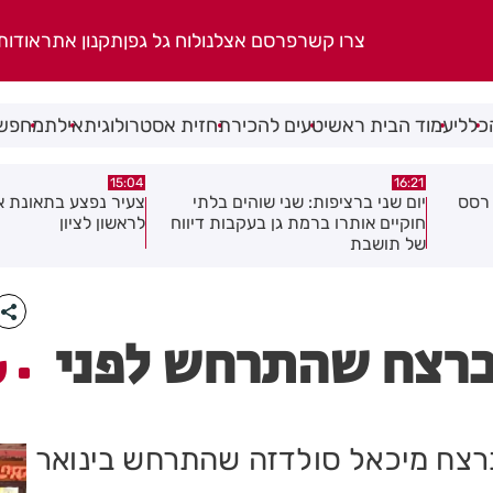
צרו קשר
פרסם אצלנו
לוח גל גפן
תקנון אתר
אודות
כללי
עמוד הבית ראשי
טעים להכיר
תחזית אסטרולוגית
אילת
מחפשי
15:04
16:21
 2 רימוני רסס
יום שני ברציפות: שני שוהים בלתי
צעיר נפצע בתאונת א
חוקיים אותרו ברמת גן בעקבות דיווח
לראשון לציון
של תושבת
ברצח שהתרחש לפני
ע
ברצח מיכאל סולדזה שהתרחש בינואר