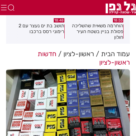
:21
18:48
18:55
את
הוחרמה משאית שהשליכה
תושב בת ים נעצר עם 2
יום
פסולת בניין בשטח העיר
רימוני רסס ברכבו
בלת
חולון
בעק
עמוד הבית
ראשון-לציון
חדשות
ראשון-לציון