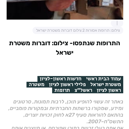
צילום: תרופות אסורות 2 צילום דוברות משטרת ישראל
התרופות שנתפסו- צילום: דוברות משטרת
ישראל
עמוד הבית ראשי
חדשות ראשון-לציון
משטרת ישראל
פלילי ראשון לציון
משטרה
ראשון לציון
ראשל"צ
תרופות
באתר זה עשוי להופיע תוכן, לרבות תמונות, סרטונים
ומידע, שמקורו ברשתות החברתיות ובמקורות פומביים,
בהתאם להוראות סעיף 27א לחוק זכויות יוצרים,
התשס"ח–2007.
אם אתם בעלי זכויות בתוכן שפורסם, או מייצגים אותם,