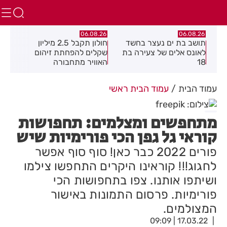
.26
06.08.26
06.08.26
תושב בת ים נעצר בחשד
חולון תקבל 2.5 מיליון
נעצ
לאונס אלים של צעירה בת
שקלים להפחתת זיהום
בחש
18
האוויר מתחבורה
תחנ
בקב
עמוד הבית
עמוד הבית ראשי
מתחפשים ומצלמים: תחפושות
קוראי גל גפן הכי פורימיות שיש
פורים 2022 כבר כאן! סוף סוף אפשר
לחגוג!!! קוראינו היקרים התחפשו צילמו
ושיתפו אותנו. צפו בתחפושות הכי
פורימיות. פרסום התמונות באישור
המצולמים.
17.03.22 | 09:09