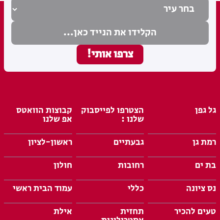
גל גפן
הצטרפו לפייסבוק
קבוצות הוואטס
שלנו :
אפ שלנו
רמת גן
גבעתיים
ראשון-לציון
בת ים
רחובות
חולון
נס ציונה
כללי
עמוד הבית ראשי
טעים להכיר
תחזית
אילת