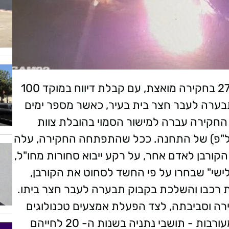
שוטרי תחנת ראשל"צ פתחו בתאריך 27.12.21 בחקירה מואצת, עם קבלת דיווח במוקד 100
ערה לעבר חצר בית בעיר, כאשר מספר ימים
החקירה עברה למישור הסמוי בהובלת צוות
(יל"פ) של התחנה. ככל שהתפתחה החקירה, עלה
קורבן לאדם אחר, על רקע ייבוא סחורות מחו"ל,
ישי" שבחרו על פי החשד לסחוט את הקורבן,
 רכבו והשלכת בקבוק תבערה לעבר חצר ביתו.
רה וסביבתה, לצד הפעלת אמצעים טכנולוגים
מתקדמים, שהביאו לחשיפת שני חשודים במעורבות - תושבי נתניה בשנות ה- 20 לחייהם