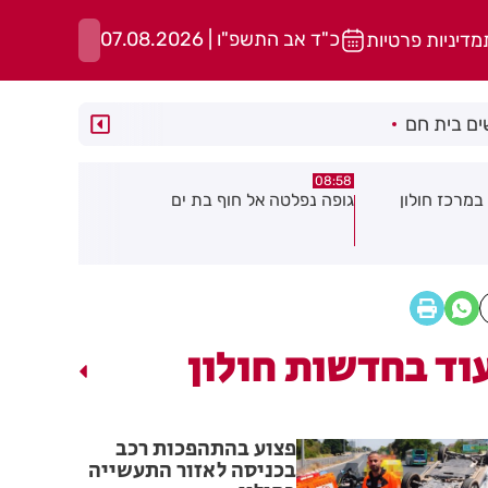
כ"ד אב התשפ"ו | 07.08.2026
מדיניות פרטיות
ם בית חם
05:43
08:29
ת ים
חשד להצתה בשלושה מוקדים ברמת
הסוף לקורקי
גן: שבעה דיירים נפגעו קל משאיפת
עשן
וד בחדשות חולון
פצוע בהתהפכות רכב
בכניסה לאזור התעשייה