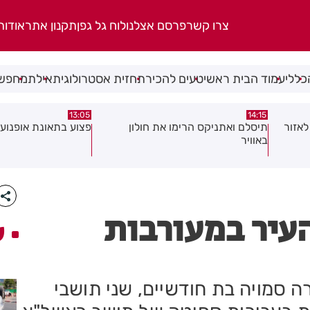
צרו קשר
פרסם אצלנו
לוח גל גפן
תקנון אתר
אודות
כללי
עמוד הבית ראשי
טעים להכיר
תחזית אסטרולוגית
אילת
מחפשי
08:58
13:05
פצוע בתאונת אופנוע במרכז חולון
גופה נפלטה אל חוף ב
העיר במעורבות
ע
סמויה בת חודשיים, שני תושבי