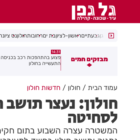
רמת גן
גבעתיים
ראשון-לציון
בת ים
רחובות
חולון
נס ציונה
14:15
14:31
צוע בהתהפכות רכב בכניסה לאזור
תיסלם ואתניקס הרימו את חולון
מבזקים חמים
תעשייה בחולון
באוויר
עמוד הבית
חולון
חדשות חולון
חולון: נעצר תושב 
לסחיטה
המשטרה עצרה השבוע בתום חקירה 