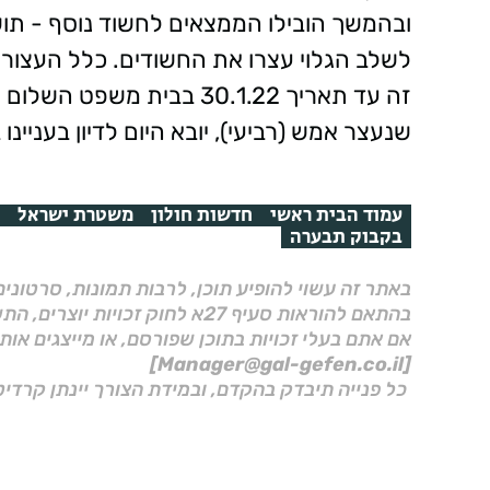
לשלב הגלוי עצרו את החשודים. כלל העצור
זה עד תאריך 30.1.22 בבית
שנעצר אמש (רביעי), יובא היום לדיון בעניינ
עמוד הבית ראשי
חדשות חולון
משטרת ישראל
בקבוק תבערה
באתר זה עשוי להופיע תוכן, לרבות תמונות, סרטוני
בהתאם להוראות סעיף 27א לחוק זכויות יוצרים, התשס"ח–2007.
אם אתם בעלי זכויות בתוכן שפורסם, או מייצגים אות
[Manager@gal-gefen.co.il]
כל פנייה תיבדק בהקדם, ובמידת הצורך יינתן קרדיט