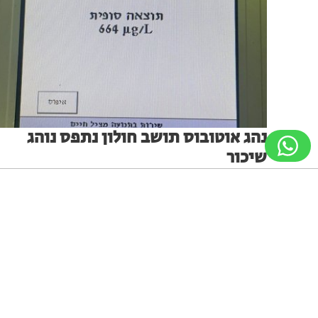
נהג אוטובוס תושב חולון נתפס נוהג
שיכור
שוטרי התנועה במרחב ירקון עצרו נהג אוטובוס של חברת
תחבורה ציבורית, תושב חולון, בחשד לנהיגה בשכרות, לאחר
שנוסעת נפלה באוטובוס בתל אביב
ניווט מקלדת
ביטול הבהובים
מונוכרום
ספיה
1
מערכת האתר
16.07.26
גופן קריא
הגדלת גופן
הקטנת גופן
הגדלת מסך