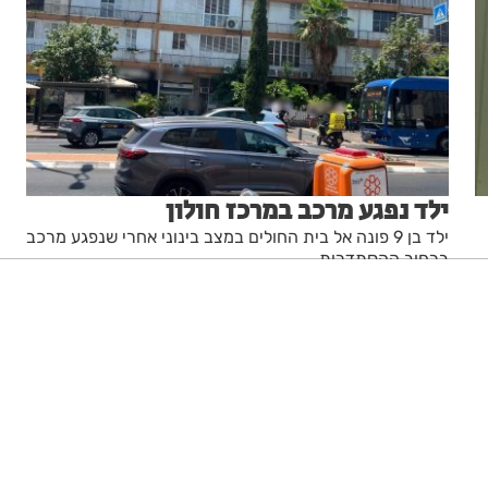
ילד נפגע מרכב במרכז חולון
ילד בן 9 פונה אל בית החולים במצב בינוני אחרי שנפגע מרכב
ברחוב ההסתדרות
1
מערכת האתר
03.08.26
ניגודיות גבוהה
שחור צהוב
היפוך צבעים
הדגשת כותרות
הקטנת מסך
סמן גדול
סמן שחור
מצב קריאה
איפוס הגדרות
הצהרת נגישות
דיווח הפרה