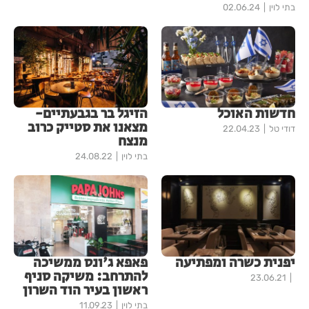
בתי לוין
02.06.24
חדשות האוכל
הזיגל בר בגבעתיים-
מצאנו את סטייק כרוב
דודי טל
22.04.23
מנצח
בתי לוין
24.08.22
יפנית כשרה ומפתיעה
פאפא ג'ונס ממשיכה
להתרחב: משיקה סניף
23.06.21
ראשון בעיר הוד השרון
בתי לוין
11.09.23