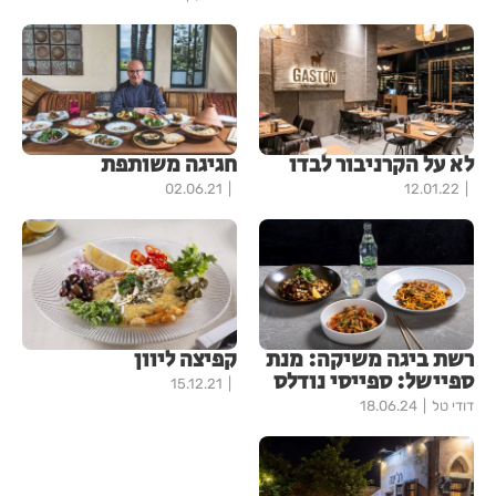
לא על הקרניבור לבדו
חגיגה משותפת
02.06.21
12.01.22
רשת ביגה משיקה: מנת
קפיצה ליוון
ספיישל: ספייסי נודלס
15.12.21
דודי טל
18.06.24