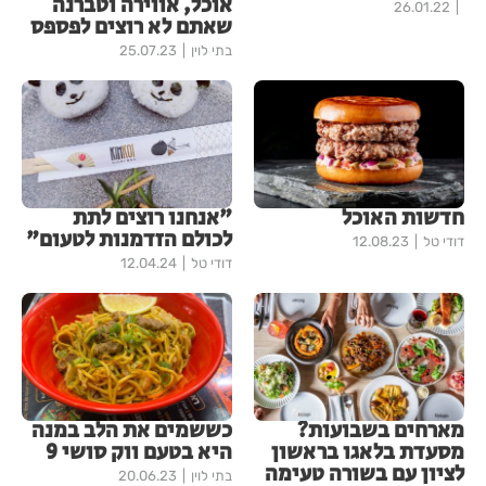
אוכל, אווירה וטברנה
26.01.22
שאתם לא רוצים לפספס
בתי לוין
25.07.23
חדשות האוכל
"אנחנו רוצים לתת
לכולם הזדמנות לטעום"
דודי טל
12.08.23
דודי טל
12.04.24
מארחים בשבועות?
כששמים את הלב במנה
מסעדת בלאגו בראשון
היא בטעם ווק סושי 9
לציון עם בשורה טעימה
בתי לוין
20.06.23