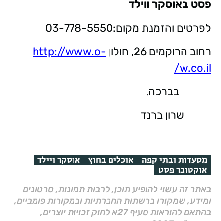
פסט באוסקר ווילד
לפרטים והזמנת מקום:03-778-5550
רחוב הרוקמים 26, חולון
http://www.o-
w.co.il/
בברכה,
שרון ברנד
מסעדות ובתי קפה
אוכלים בחוץ
אוסקר ויילד
אוקטובר פסט
באתר זה עשוי להופיע תוכן, לרבות תמונות, סרטונים
ומידע, שמקורו ברשתות החברתיות ובמקורות פומביים,
בהתאם להוראות סעיף 27א לחוק זכויות יוצרים,