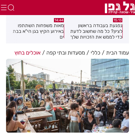
:39
14:44
15:13
נפגעת בעבודה בראשון
מאות משפחות השתתפו
מבצ
וזמה
לציון? כל מה שחשוב לדעת
באירוע הקיץ בגן הי"א בבת
רחו
כדי לממש את הזכויות שלך
ים
עמוד הבית
כללי
מסעדות ובתי קפה
אוכלים בחוץ