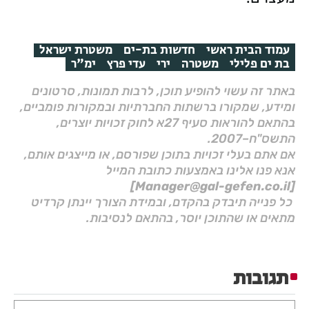
עמוד הבית ראשי
חדשות בת-ים
משטרת ישראל
בת ים פלילי
משטרה
ירי
עדי פרץ
ימ"ר
באתר זה עשוי להופיע תוכן, לרבות תמונות, סרטונים
ומידע, שמקורו ברשתות החברתיות ובמקורות פומביים,
בהתאם להוראות סעיף 27א לחוק זכויות יוצרים,
התשס"ח–2007.
אם אתם בעלי זכויות בתוכן שפורסם, או מייצגים אותם,
אנא פנו אלינו באמצעות כתובת המייל
[Manager@gal-gefen.co.il]
כל פנייה תיבדק בהקדם, ובמידת הצורך יינתן קרדיט
מתאים או שהתוכן יוסר, בהתאם לנסיבות.
תגובות