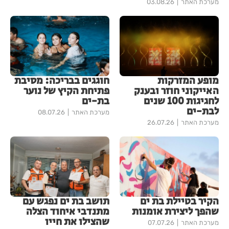
מערכת האתר
03.08.26
מופע המזרקות
חוגגים בבריכה: מסיבת
האייקוני חוזר ובענק
פתיחת הקיץ של נוער
לחגיגות 100 שנים
בת-ים
לבת-ים
מערכת האתר
08.07.26
מערכת האתר
26.07.26
הקיר בטיילת בת ים
תושב בת ים נפגש עם
שהפך ליצירת אומנות
מתנדבי איחוד הצלה
שהצילו את חייו
מערכת האתר
07.07.26