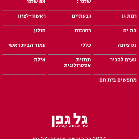
שלנו :
אפ שלנו
רמת גן
גבעתיים
ראשון-לציון
בת ים
רחובות
חולון
נס ציונה
כללי
עמוד הבית ראשי
טעים להכיר
תחזית
אילת
אסטרולוגית
מחפשים בית חם