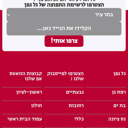
הצטרפו לרשימת התפוצה של גל גפן
גל גפן
הצטרפו לפייסבוק
קבוצות הוואטס
שלנו :
אפ שלנו
רמת גן
גבעתיים
ראשון-לציון
בת ים
רחובות
חולון
נס ציונה
כללי
עמוד הבית ראשי