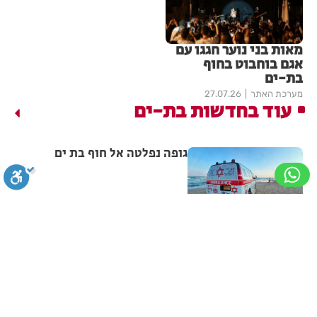
מאות בני נוער חגגו עם
אגם בוחבוט בחוף
בת-ים
מערכת האתר
27.07.26
עוד בחדשות בת-ים
גופה נפלטה אל חוף בת ים
מערכת האתר
07.08.26
תושב בת ים נעצר בחשד לאונס
סגירה
ביטול הבהובים
מונוכרום
ספיה
אלים של צעירה בת 18
ניגודיות גבוהה
שחור צהוב
היפוך צבעים
הדגשת כותרות
מערכת האתר
06.08.26
מאות משפחות השתתפו באירוע