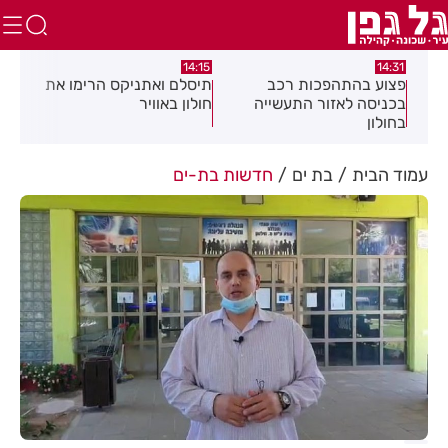
:05
14:15
14:31
מה
פצוע בהתהפכות רכב
תיסלם ואתניקס הרימו את
פצו
בכניסה לאזור התעשייה
חולון באוויר
חול
בחולון
עמוד הבית
בת ים
חדשות בת-ים