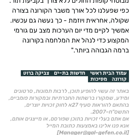
מבוטחי קופות החולים ללא צורך בקביעת תור.
כפי שפעלנו לכל אורך משבר הקורונה בצורה
שקולה, אחראית ויוזמת - כך נעשה גם עכשיו.
אמשיך לקיים מדי יום הערכות מצב עם גורמי
המקצוע כדי לנהל את המלחמה בקורונה
ברמה הגבוהה ביותר."
עמוד הבית ראשי
חדשות בת-ים
צביקה ברוט
קורונה
מסיכות
באתר זה עשוי להופיע תוכן, לרבות תמונות, סרטונים
ומידע, שמקורו ברשתות החברתיות ובמקורות פומביים,
בהתאם להוראות סעיף 27א לחוק זכויות יוצרים,
התשס"ח–2007.
אם אתם בעלי זכויות בתוכן שפורסם, או מייצגים אותם,
אנא פנו אלינו באמצעות כתובת המייל
[Manager@gal-gefen.co.il]