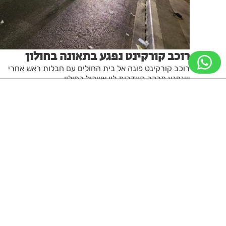
רוכב קורקינט נפגע בתאונה בחולון
רוכב קורקינט פונה אל בית החולים עם חבלות ראש אחרי
שנפגע מרכב בשדרות לוי אשכול בחולון
מערכת האתר
16.07.26
ניווט מקלדת
ביטול הבהובים
מונוכרום
ספיה
גופן קריא
הגדלת גופן
הקטנת גופן
הגדלת מסך