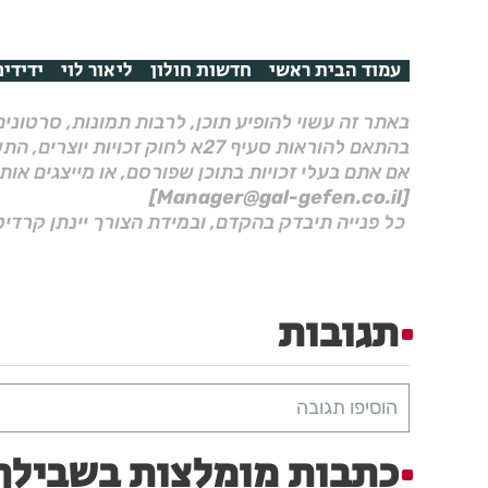
עמוד הבית ראשי
חדשות חולון
ליאור לוי
ידידים
באתר זה עשוי להופיע תוכן, לרבות תמונות, סרטוני
בהתאם להוראות סעיף 27א לחוק זכויות יוצרים, התשס"ח–2007.
אם אתם בעלי זכויות בתוכן שפורסם, או מייצגים אות
[Manager@gal-gefen.co.il]
כל פנייה תיבדק בהקדם, ובמידת הצורך יינתן קרדיט
תגובות
הוסיפו תגובה
כתבות מומלצות בשבילך