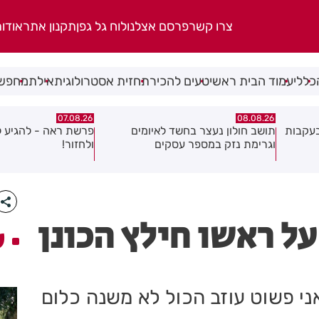
צרו קשר
פרסם אצלנו
לוח גל גפן
תקנון אתר
אודו
כללי
עמוד הבית ראשי
טעים להכיר
תחזית אסטרולוגית
אילת
מחפשי
07.08.26
07.08.26
ם
פרשת ראה - להגיע לקומה 20
פצוע בהתהפכות רכב 
ולחזור!
התעשייה בחולון
על ראשו חילץ הכונן
ע
אני פשוט עוזב הכול לא משנה כלום