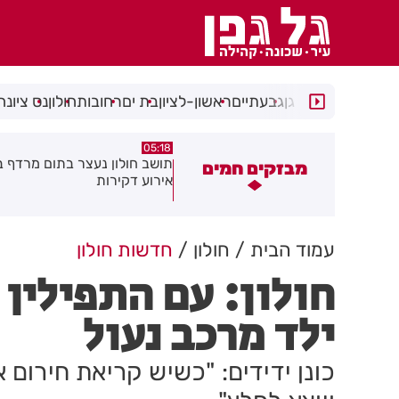
רמת גן
גבעתיים
ראשון-לציון
בת ים
רחובות
חולון
נס ציונה
08.08.26
05:18
ושב חולון נעצר בתום מרדף בעקבות
תושב חולון נעצר בחשד לאיומי
מבזקים חמים
ירוע דקירות
וגרימת נזק במספר עסקים
עמוד הבית
חולון
חדשות חולון
חולון: עם התפילין 
ילד מרכב נעול
כונן ידידים: "כשיש קריאת חירום 