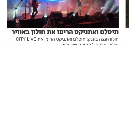
תיסלם ואתניקס הרימו את חולון באוויר
חולון חגגה בענק: תיסלם ואתניקס הרימו את CITY LIVE
חולון בערב של מוזיקה ישראלית
מערכת האתר
07.08.26
ניגודיות גבוהה
שחור צהוב
היפוך צבעים
הדגשת כותרות
הקטנת מסך
סמן גדול
סמן שחור
מצב קריאה
איפוס הגדרות
הצהרת נגישות
דיווח הפרה