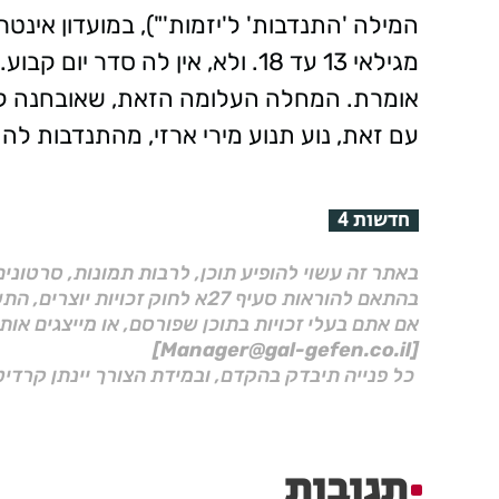
המילה 'התנדבות' ל'יזמות'"), במועדון אינטר
מגילאי 13 עד 18. ולא, אין לה ס
אומרת. המחלה העלומה הזאת, שאובחנה לפנ
עם זאת, נוע תנוע מירי ארזי, מהתנדבות לה
חדשות 4
באתר זה עשוי להופיע תוכן, לרבות תמונות, סרטוני
בהתאם להוראות סעיף 27א לחוק זכויות יוצרים, התשס"ח–2007.
אם אתם בעלי זכויות בתוכן שפורסם, או מייצגים אות
[Manager@gal-gefen.co.il]
כל פנייה תיבדק בהקדם, ובמידת הצורך יינתן קרדיט
תגובות