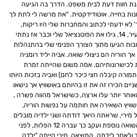
ותנת חוות דעת לבית משפט. הדרך בה הגיעה
ונות בחייה. אוטודידקטית. "את מרשה לי לתת לך
 לא ידעתי לכתוב והמחברות שלי היו ריקות,
הקראתי תשובות מהראש, מהזיכרון. בגיל צעיר, 14, גילו את הפוטנציאל שלי וכבר אז נתתי
ובות הגיעו מתוך הצורך הפנימי שלי בהתנהלות
אך הוריה הם ניצולי שואה. אביה יליד רומניה
ות לכישרונותיהם. אמה משום שהייתה זמרת
תמורה קיבלה חצי כיכר לחם) ואביה בזכות היותו
ים הכירו זה את זו בהיותם באושוויץ אך נישאו
194) וארבע שנים מאוחר יותר עלו ארצה, כשישראל מהווה פשרה ,
שוויץ השאירה את חותמה על נפשות הוריה,
מירי הייתה בת 17. אמה של מירי, שראתה היאך דודתה ושני ילדיה מובלים
למשרפות אושוויץ, לא רצתה ילדים, פחדה השואה נוספת ועקב כך עברה 12 הפלות, לפני
ד ולאחר לידתה. התוצאה, מירי הייתה "ילדה