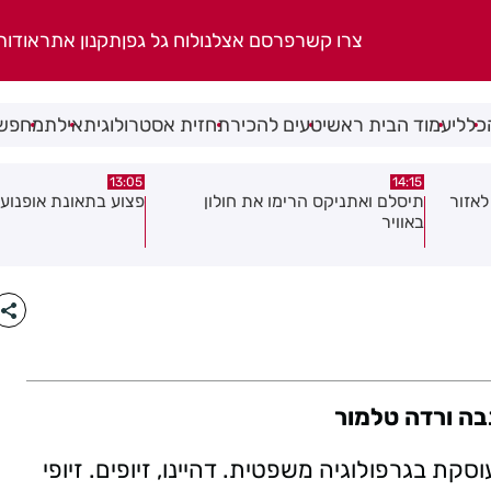
צרו קשר
פרסם אצלנו
לוח גל גפן
תקנון אתר
אודות
כללי
עמוד הבית ראשי
טעים להכיר
תחזית אסטרולוגית
אילת
מחפשי
13:05
14:15
אזור
תיסלם ואתניקס הרימו את חולון
פצוע בתאונת אופנוע 
באוויר
בה ורדה טלמור
קת בגרפולוגיה משפטית. דהיינו, זיופים. זיופי