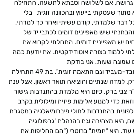
קרן ביום השואה באפריל 2018. מירי, 68, גרושה, אם לשלושה וסבתא לתשעה. התחילה
וגיה כשהייתה בת 35. "זה בא מתוך שעסקתי בייעוץ ובהכוונה זוגית בלי
כל דבר שלמדתי, קודם עשיתי ואחר כך למדתי.
והבחנתי שיש מאפיינים דומים לכתבי יד של
ים יש מאפיינים דומים. התחלתי לקרוא את
לתי ללמוד בצורה אוטודידקטית. את יודעת כמה
ם שמונה שעות. אני בודקת
חוזקות-יכולות-חולשות, וגם התאמות של עובד-מעביד וגם התאמה זוגית". בת 49 התחילה
יורק, למדה שנתיים והוציאה תואר ראשון. אצל ענת
ר צבי ברק. כיום היא מלמדת בהתנדבות גישור
 וזאת כדי למנוע אלימות פיזית ומילולית בקרב
לפונית בהתנדבות לחולי פיברומיאלגיה במסגרת
שם, היא מצהירה וגם בהנהלת 'גרפולוגיה
 עוד. היא "יזמית" ברוטרי ("הם החליפות את