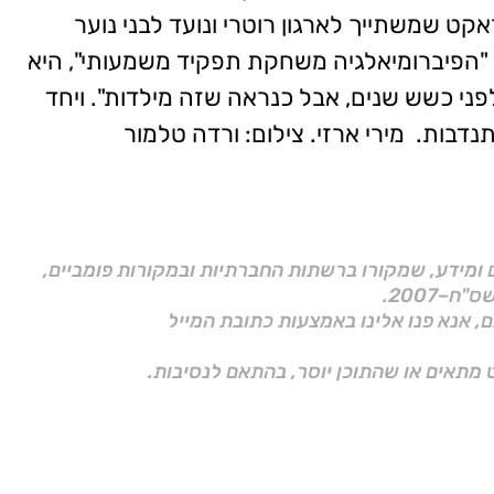
אקט שמשתייך לארגון רוטרי ונועד לבני נוער
דר יום קבוע. "הפיברומיאלגיה משחקת תפקיד משמעותי", היא
י כשש שנים, אבל כנראה שזה מילדות". ויחד
תנדבות.
מירי ארזי. צילום: ורדה טלמור
ם ומידע, שמקורו ברשתות החברתיות ובמקורות פומביים,
ם, אנא פנו אלינו באמצעות כתובת המייל
 מתאים או שהתוכן יוסר, בהתאם לנסיבות.