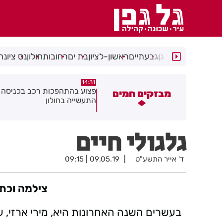
רמת גן
גבעתיים
ראשון-לציון
בת ים
רחובות
חולון
נס ציונה
14:31
15:27
פרשת ראה - להגיע לקומה 20
פצוע בהתהפכות רכב בכניסה ל
מבזקים חמים
לחזור!
התעשייה בחולון
גלגולי חיים
ד' אייר התשע"ט
09.05.19 | 09:15
צילמה וכת
בעשרים השנה האחרונות היא, מירי ארזי, עוס